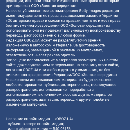
редакции, исключительные имущественные права на которые
принадлежат ООО «Золотая середина».
На все опубликованные фотоматериалы Getty Images редакция
имеет имущественные права, защищаемые законом Украины
«Об авторских правах и смежных правах», никто не имеет права
без письменного разрешения ООО «Золотая середина» их
использовать, они не подлежат дальнейшему воспроизводству,
переводу, распространению в любой форме.
Редакция OBOZ.UA может не разделять точку зрения,
изложенную в авторском материале. За достоверность
информации, размещенной в рекламных материалах,
ответственность несет рекламодатель.
Запрещено использование материалов размещенных на этом
сайте, даже с указанием гиперссылки на страницу этого сайта,
логотипа OBOZ.UA или любого другого упоминания, но без
письменного разрешения Редакции/ООО «Золотая середина»
Незаконным использованием материалов будет считаться:
любое копирование, публикация, перепечатка, последующее
распространение, использование, переработка с
использованием, включением в состав других материалов,
распространение, адаптация, перевод и другие подобные
изменения материала.
Название онлайн медиа — «OBOZ.UA»
- субъект в сфере онлайн медиа;
- идентификатор медиа — R40-06156;