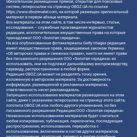
обязательном размещении прямой, открытой для поисковых
систем, гиперссылки на страницу OBOZ.UA по ссылке
https://www.obozrevatel.com
, на которой размещен оригинальный
материал в первом абзаце материала.
Все материалы на этом сайте, в том числе интервью, статьи,
исследования – служебные произведения журналистов
редакции, исключительные имущественные права на которые
принадлежат ООО «Золотая середина».
На все опубликованные фотоматериалы Getty Images редакция
имеет имущественные права, защищаемые законом Украины
«Об авторских правах и смежных правах», никто не имеет права
без письменного разрешения ООО «Золотая середина» их
использовать, они не подлежат дальнейшему воспроизводству,
переводу, распространению в любой форме.
Редакция OBOZ.UA может не разделять точку зрения,
изложенную в авторском материале. За достоверность
информации, размещенной в рекламных материалах,
ответственность несет рекламодатель.
Запрещено использование материалов размещенных на этом
сайте, даже с указанием гиперссылки на страницу этого сайта,
логотипа OBOZ.UA или любого другого упоминания, но без
письменного разрешения Редакции/ООО «Золотая середина»
Незаконным использованием материалов будет считаться:
любое копирование, публикация, перепечатка, последующее
распространение, использование, переработка с
использованием, включением в состав других материалов,
распространение, адаптация, перевод и другие подобные