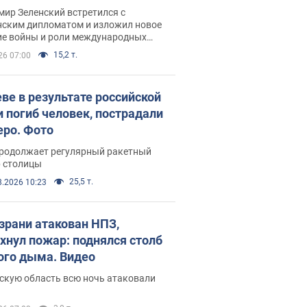
рвью с Безсмертным
ир Зеленский встретился с
нским дипломатом и изложил новое
ие войны и роли международных
ров в борьбе с Россией
15,2 т.
26 07:00
еве в результате российской
и погиб человек, пострадали
еро. Фото
продолжает регулярный ракетный
р столицы
25,5 т.
8.2026 10:23
зрани атакован НПЗ,
хнул пожар: поднялся столб
ого дыма. Видео
скую область всю ночь атаковали