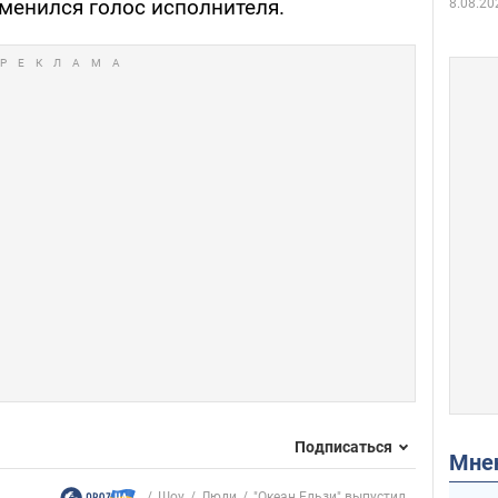
менился голос исполнителя.
8.08.20
Подписаться
Мн
Шоу
Люди
"Океан Ельзи" выпустил...