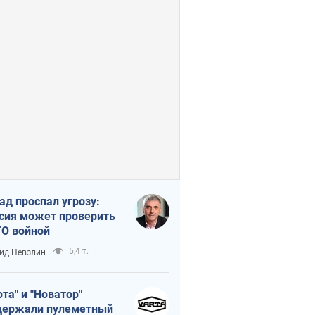
ад проспал угрозу:
сия может проверить
О войной
5,4 т.
ид Невзлин
рта" и "Новатор"
ержали пулеметный