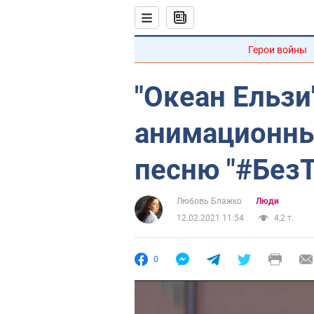
Герои войны
"Океан Ельзи
анимационны
песню "#Без
Любовь Блажко
Люди
12.02.2021 11:54
4,2 т.
0