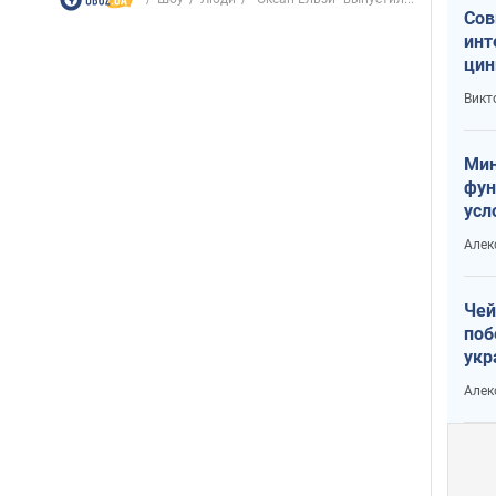
Сов
инт
цин
или
Викт
Тра
Мин
фун
усл
вое
Алек
Чей
поб
укр
чин
Алек
наз