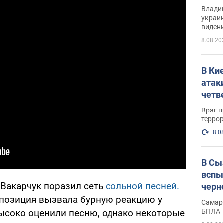
Инте
Владим
украи
виден
партне
8.08.20
В Ки
атак
четв
Враг 
терро
8.0
В Сы
вспы
, Вакарчук поразил сеть
сольной песней.
черн
позиция вызвала бурную реакцию у
Самар
БПЛА
высоко оценили песню, однако некоторые