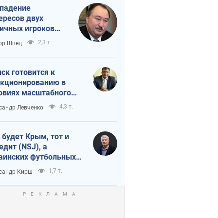
падение
ересов двух
ичных игроков
 тайный план
2,3 т.
ор Швец
мпа и Путина?
ск готовится к
кционированию в
овиях масштабного
нного кризиса
4,3 т.
сандр Левченко
 будет Крым, тот и
едит (NSJ), а
аинских футбольных
овников могут
1,7 т.
сандр Кирш
вать убийцами