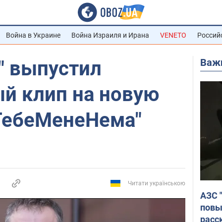
Война в Украине
Война Израиля и Ирана
VENETO
Россий
Важ
" выпустил
й клип на новую
ТебеМенеНема"
Читати українською
АЗС 
повы
расс