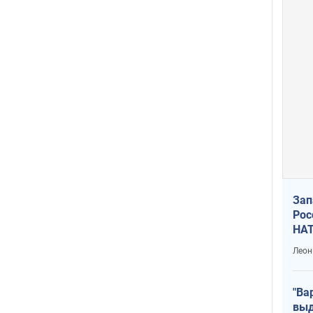
Зап
Рос
НАТ
Леон
"Ва
выд