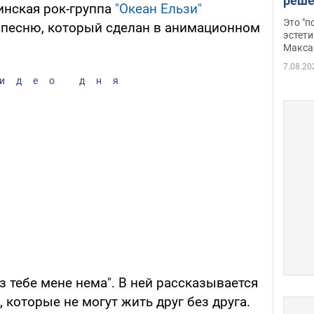
реше
аинская рок-группа
"Океан Ельзи"
росс
Это "
 песню, который сделан в анимационном
дрон
эстети
Макса
7.08.20
идео дня
 тебе мене нема". В ней рассказывается
которые не могут жить друг без друга.