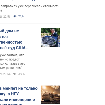
 заправках уже переписали стоимость
ва
23,6 т.
26 22:56
ый дом не
ется
твенностью
па": суд США
становил
уже заявил, что
ительство
ленно подаст
цию, назвав это
ного зала
ным решением"
мостью 400 млн
3,0 т.
26 23:54
аров
а меняет не только
ику: в НГУ
зали инженерные