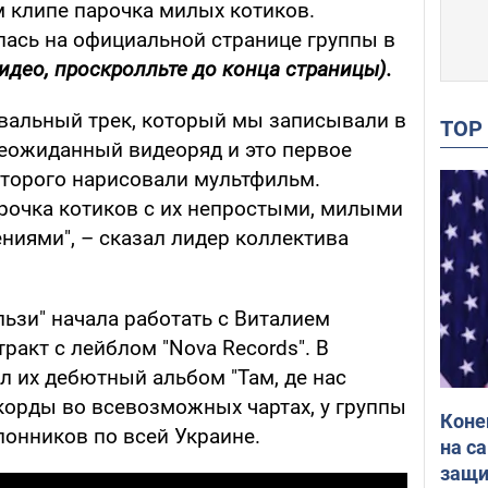
м клипе парочка милых котиков.
ась на официальной странице группы в
идео, проскролльте до конца страницы).
евальный трек, который мы записывали в
TO
еожиданный видеоряд и это первое
оторого нарисовали мультфильм.
рочка котиков с их непростыми, милыми
ниями", – сказал лидер коллектива
льзи" начала работать с Виталием
акт с лейблом "Nova Records". В
л их дебютный альбом "Там, де нас
корды во всевозможных чартах, у группы
Коне
лонников по всей Украине.
на с
защи