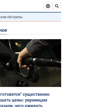
ские обстрелы
ное
"готовятся" существенно
шать цены: украинцам
казали, чего ожидать