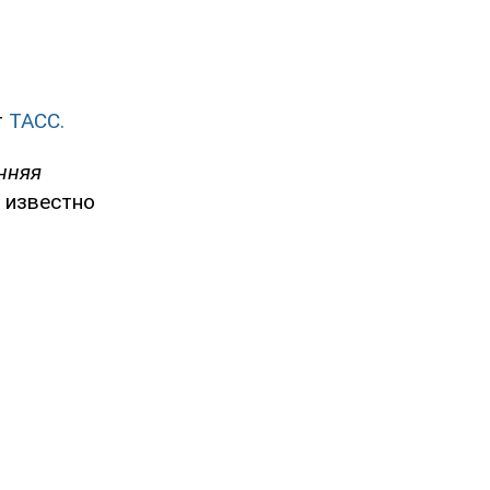
т
ТАСС.
нняя
т известно