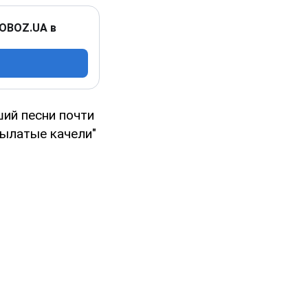
 OBOZ.UA в
ший песни почти
рылатые качели"