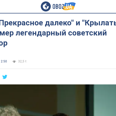
Прекрасное далеко" и "Крылат
умер легендарный советский
ор
12:50
32,5 т.