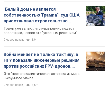
"Белый дом не является
собственностью Трампа": суд США
приостановил строительство
бального зала стоимостью 400 млн
Трамп уже заявил, что немедленно подаст
долларов
апелляцию, назвав это "ужасным решением"
9 часов назад
1,9 т.
Война меняет не только тактику: в
НГУ показали инженерные решения
против российских FPV-дронов.
Фото
Это "постапокалиптическая эстетика из мира
"Безумного Макса"
9 часов назад
7,5 т.