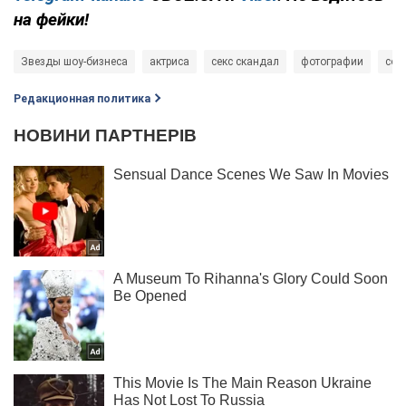
на фейки!
Звезды шоу-бизнеса
актриса
секс скандал
фотографии
соц
Редакционная политика