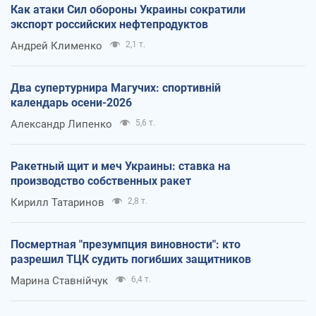
Как атаки Сил обороны Украины сократили
экспорт российских нефтепродуктов
Андрей Клименко
2,1 т.
Два супертурнира Магучих: спортивній
календарь осени-2026
Александр Липенко
5,6 т.
Ракетный щит и меч Украины: ставка на
производство собственных ракет
Кирилл Татаринов
2,8 т.
Посмертная "презумпция виновности": кто
разрешил ТЦК судить погибших защитников
Марина Ставнійчук
6,4 т.