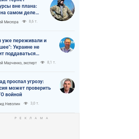
урсы вне плана:
 на самом деле
тует темп войны
8,6 т.
ей Мисюра
 уже переживали и
шее": Украине не
ит поддаваться
аянию из-за
8,1 т.
ей Марченко, эксперт
етного террора
ад проспал угрозу:
сия может проверить
О войной
3,0 т.
ид Невзлин