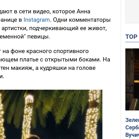
ают в сети видео, которое Анна
ранице в
Instagram
. Одни комментаторы
 артистки, подчеркивающий ее живот,
TO
ременной" певицы.
т на фоне красного спортивного
ающем платье с открытыми боками. На
тен макияж, а кудряшки на голове
и.
Зеле
Серб
Вучи