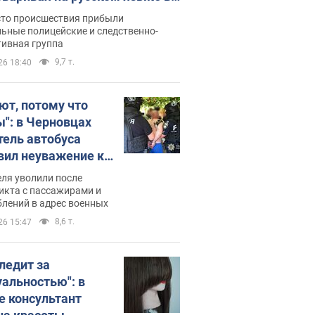
рутке: полиция составила
сто происшествия прибыли
нистративный протокол.
ьные полицейские и следственно-
тивная группа
о
9,7 т.
26 18:40
ют, потому что
ы": в Черновцах
тель автобуса
вил неуважение к
инским военным и
ля уволили после
тился за это.
икта с пассажирами и
лений в адрес военных
о
8,6 т.
26 15:47
следит за
уальностью": в
е консультант