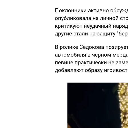
Поклонники активно обсужд
опубликовала на личной ст
критикуют неудачный наряд
другие стали на защиту "бе
В ролике Седокова позируе
автомобиля в черном мерц
певице практически не заме
добавляют образу игривост