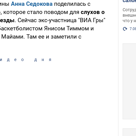
сало
аины
Анна Седокова
поделилась с
оско
Сотру
 которое стало поводом для
слухов о
посл
внешн
везды
. Сейчас экс-участница "ВИА Гры"
что у 
разг
 баскетболистом Янисом Тиммом и
Фото
7.0
 Майами. Там ее и заметили с
идео дня