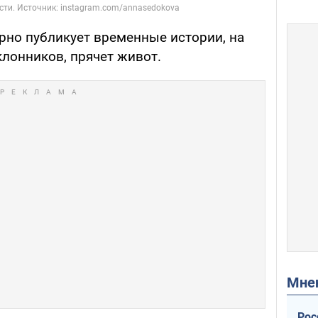
ярно публикует временные истории, на
клонников, прячет живот.
Мн
Рос