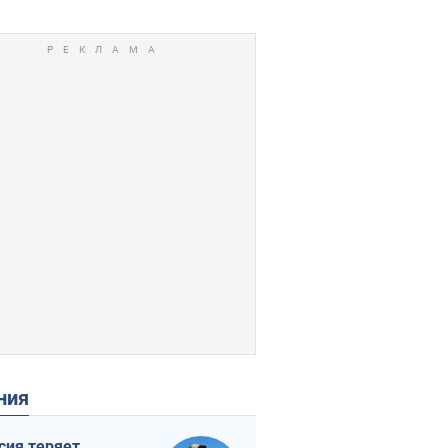
ения
сия теряет