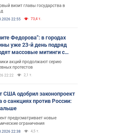
рвый визит главы государства в
ад
73,4 т.
8.2026 22:55
ните Федорова": в городах
ины уже 23-й день подряд
одят массовые митинги с
атами. Фото и видео
ники акций продолжают серию
евных протестов
2,1 т.
26 22:22
т США одобрил законопроект
а о санкциях против России:
дальше
ент предусматривает новые
мические ограничения
4,5 т.
8.2026 22:38