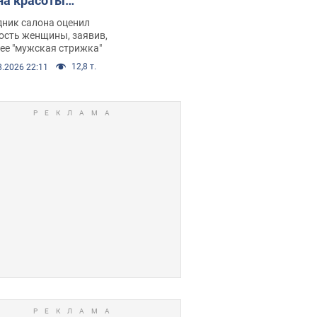
на красоты
рбил женщину
дник салона оценил
е химиотерапии,
ость женщины, заявив,
нее "мужская стрижка"
орелся скандал.
12,8 т.
8.2026 22:11