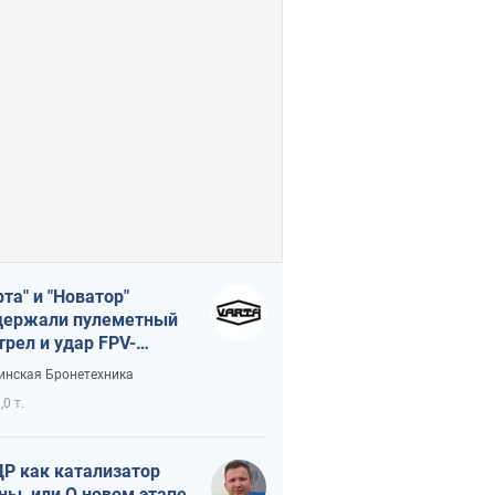
рта" и "Новатор"
ержали пулеметный
трел и удар FPV-
на, сохранив жизнь
инская Бронетехника
церу ВСУ
,0 т.
Р как катализатор
ны, или О новом этапе