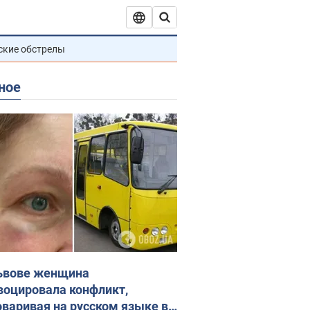
ские обстрелы
ное
ьвове женщина
воцировала конфликт,
оваривая на русском языке в