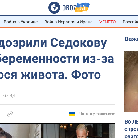
Война в Украине
Война Израиля и Ирана
VENETO
Россий
Важ
дозрили Седокову
беременности из-за
ося живота. Фото
4,4 т.
Читати українською
Во Л
спро
разг