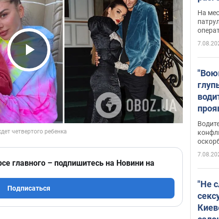
марш
На ме
адми
патрул
опера
Виде
7.08.20
Play Video
"Вою
глуп
води
проя
укра
Водите
попла
конфл
оскорб
Виде
7.08.20
рсе главного – подпишитесь на Новини на
"Не 
Подписаться
секс
Киев