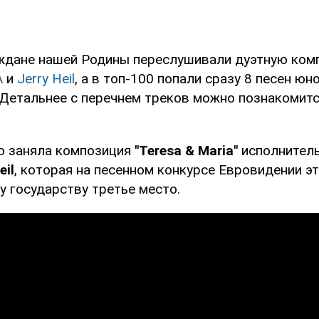
ждане нашей Родины переслушивали дуэтную ко
A
и
Jerry Heil
, а в топ-100 попали сразу 8 песен юн
 Детальнее с перечнем треков можно познакомитс
ю заняла композиция
"Teresa & Maria"
исполнител
eil
, которая на песенном конкурсе Евровидении эт
у государству третье место.