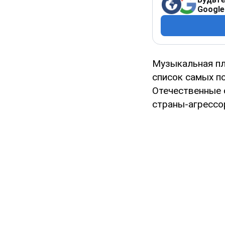
Google
Музыкальная п
список самых п
Отечественные 
страны-агрессор