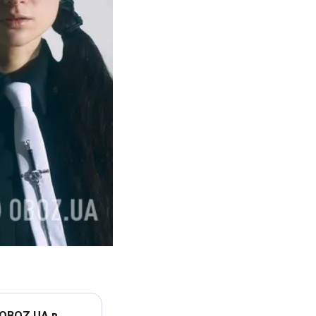
 OBOZ.UA в