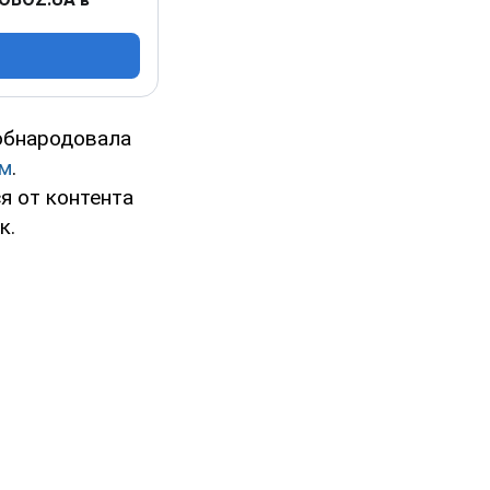
 обнародовала
ам
.
я от контента
к.