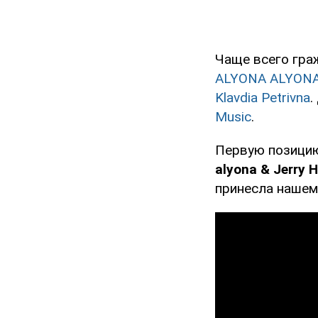
Чаще всего гра
ALYONA ALYON
Klavdia Petrivna
.
Music
.
Первую позици
alyona & Jerry H
принесла нашем