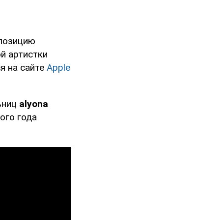
мпозицию
ой артистки
я на сайте
Apple
ьниц
alyona
ого года