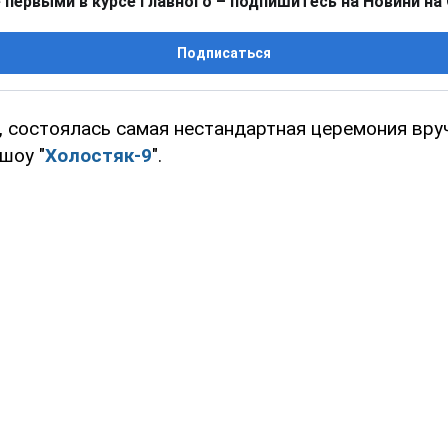
 первыми в курсе главного – подпишитесь на Новини на
Подписаться
я, состоялась самая нестандартная церемония вру
шоу "
Холостяк-9
".