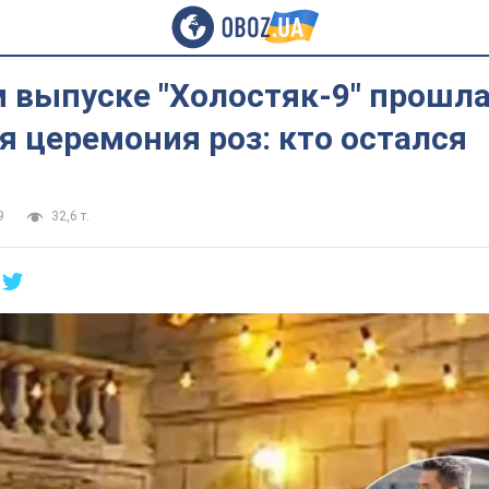
 выпуске "Холостяк-9" прошл
 церемония роз: кто остался
9
32,6 т.