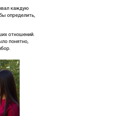
звал каждую
бы определить,
ших отношений.
ыло понятно,
ыбор.