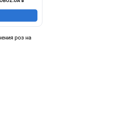
 OBOZ.UA в
чения роз на