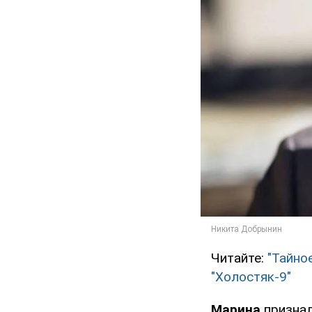
Читайте:
"Тайно
"Холостяк-9"
Марина
признал