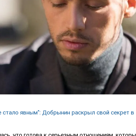
е стало явным": Добрынин раскрыл свой секрет в
ась, что готова к серьезным отношениям, которы