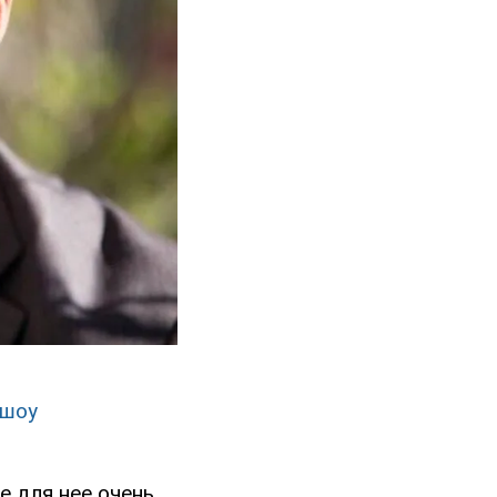
 шоу
е для нее очень