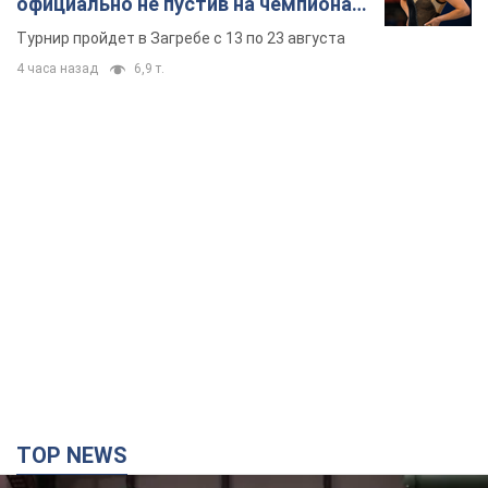
официально не пустив на чемпионат
Европы основных спортсменов
Турнир пройдет в Загребе с 13 по 23 августа
4 часа назад
6,9 т.
TOP NEWS