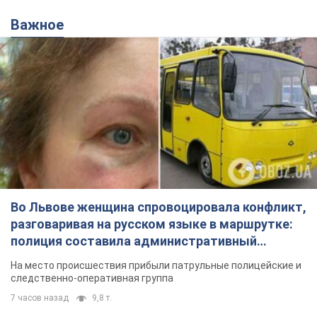
Во Львове женщина спровоцировала конфликт,
разговаривая на русском языке в маршрутке:
полиция составила административный
протокол. Видео
На место происшествия прибыли патрульные полицейские и
следственно-оперативная группа
7 часов назад
9,8 т.
"Воюют, потому что глупы": в
Черновцах водитель автобуса
проявил неуважение к украинским
военным и поплатился за это.
Водителя уволили после конфликта с
Видео
пассажирами и оскорблений в адрес военных
9 часов назад
8,7 т.