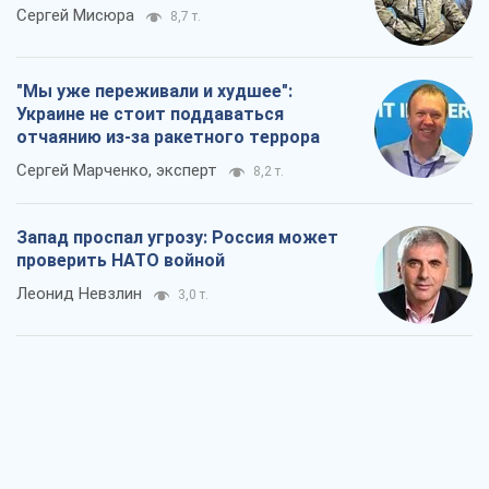
Запад проспал угрозу: Россия может
проверить НАТО войной
Леонид Невзлин
3,0 т.
"Варта" и "Новатор" выдержали
пулеметный обстрел и удар FPV-дрона,
сохранив жизнь офицеру ВСУ