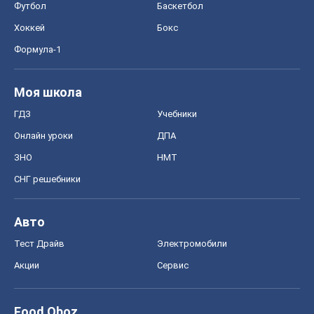
ЗНО
НМТ
СНГ решебники
Авто
Тест Драйв
Электромобили
Акции
Сервис
Food Oboz
Рецепты
Напитки
Диеты
Экономика
Рынки и компании
Mакроэкономика