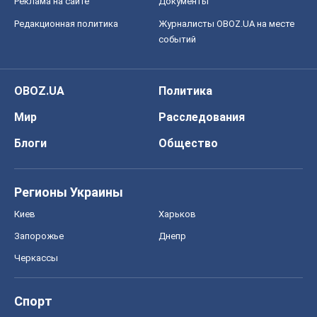
Блоги
Общество
Регионы Украины
Киев
Харьков
Запорожье
Днепр
Черкассы
Спорт
Футбол
Баскетбол
Хоккей
Бокс
Формула-1
Моя школа
ГДЗ
Учебники
Онлайн уроки
ДПА