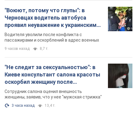
"Не следит за сексуальностью": в
Киеве консультант салона красоты
оскорбил женщину после
химиотерапии, разгорелся скандал.
Сотрудник салона оценил внешность
Фото
женщины, заявив, что у нее "мужская стрижка"
3 часа назад
13,4 т.