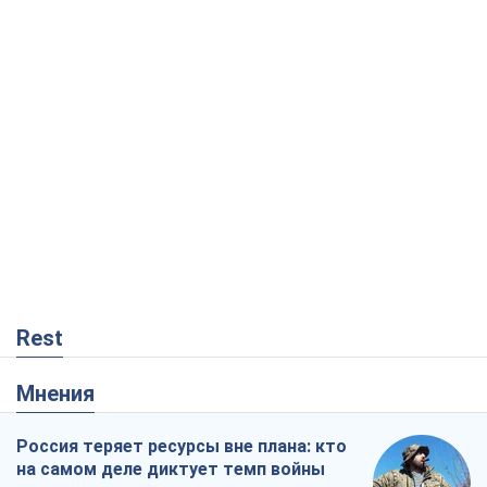
Rest
Мнения
Россия теряет ресурсы вне плана: кто
на самом деле диктует темп войны
Сергей Мисюра
8,7 т.
"Мы уже переживали и худшее":
Украине не стоит поддаваться
отчаянию из-за ракетного террора
Сергей Марченко, эксперт
8,2 т.