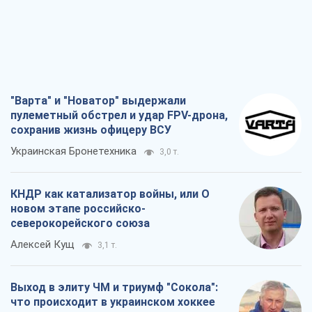
Украинская Бронетехника
3,0 т.
КНДР как катализатор войны, или О
новом этапе российско-
северокорейского союза
Алексей Кущ
3,1 т.
Выход в элиту ЧМ и триумф "Сокола":
что происходит в украинском хоккее
Александр Липенко
1,1 т.
Что ожидает украинцев в 2026-2028
годах? Основные выводы из новых
прогнозов от НБУ
Василий Фурман
21,7 т.