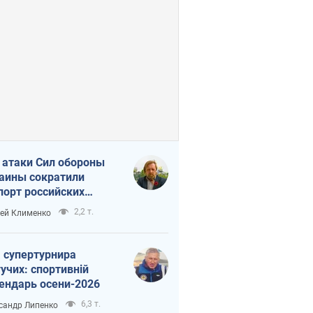
 атаки Сил обороны
аины сократили
порт российских
тепродуктов
2,2 т.
ей Клименко
 супертурнира
учих: спортивній
ендарь осени-2026
6,3 т.
сандр Липенко