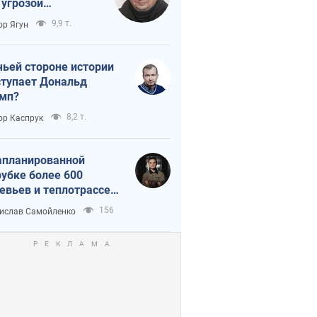
 угрозой
тическая
9,9 т.
ор Ягун
истика
чьей стороне истории
тупает Дональд
мп?
8,2 т.
ор Каспрук
апланированной
убке более 600
евьев и теплотрассе:
 происходит на
156
ислав Самойленко
емках в Киеве