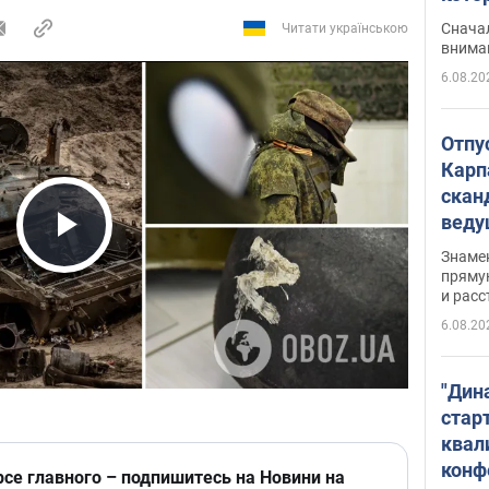
"агр
Сначал
Читати українською
внима
6.08.20
Отпу
Карп
скан
вед
несп
Play Video
Знаме
захе
пряму
и расс
6.08.20
"Дин
стар
квал
конф
рсе главного – подпишитесь на Новини на