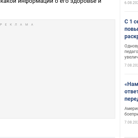
икакой информации о его здоровье и
6.08.20
С 1 
повы
раск
Однов
педаг
увелич
7.08.20
«Нам
отве
пере
Patri
Амери
боепр
7.08.20