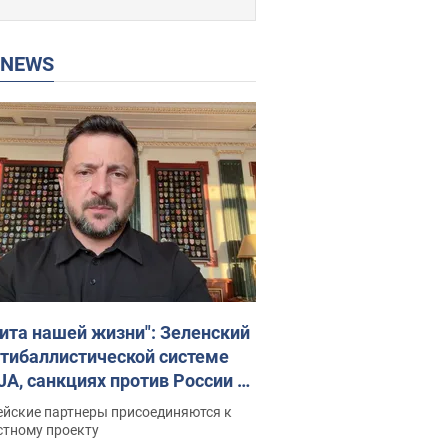
P NEWS
ита нашей жизни": Зеленский
нтибаллистической системе
JA, санкциях против России и
ержке аграриев. Видео
ейские партнеры присоединяются к
стному проекту