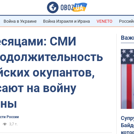
Война в Украине
Война Израиля и Ирана
VENETO
Россий
Важ
есяцами: СМИ
родолжительность
ских окупантов,
ают на войну
ины
Супр
сти России
Байд
3,7 т.
кото