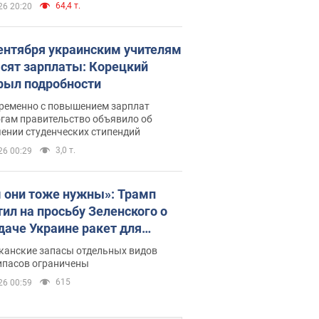
64,4 т.
26 20:20
сентября украинским учителям
сят зарплаты: Корецкий
рыл подробности
ременно с повышением зарплат
огам правительство объявило об
ении студенческих стипендий
3,0 т.
26 00:29
 они тоже нужны»: Трамп
тил на просьбу Зеленского о
даче Украине ракет для
ot
канские запасы отдельных видов
ипасов ограничены
615
26 00:59