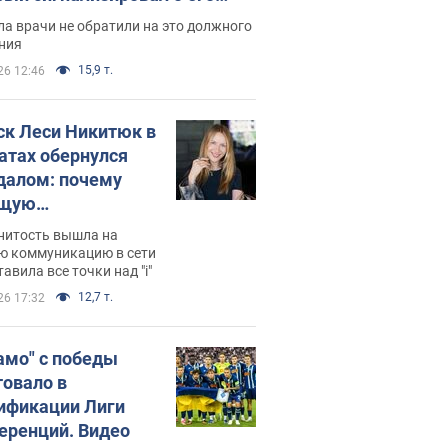
ессивном" раке
а врачи не обратили на это должного
ния
15,9 т.
26 12:46
ск Леси Никитюк в
атах обернулся
далом: почему
ущую
раведливо
нитость вышла на
йтили
ю коммуникацию в сети
тавила все точки над "i"
12,7 т.
26 17:32
амо" с победы
товало в
ификации Лиги
еренций. Видео