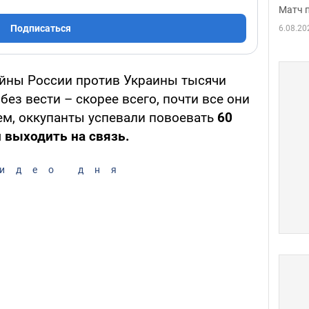
Матч 
Подписаться
6.08.20
ойны России против Украины тысячи
без вести – скорее всего, почти все они
ем, оккупанты успевали повоевать
60
и выходить на связь.
идео дня