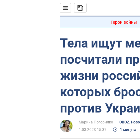
Герои войны
Тела ищут м
посчитали п
жизни россий
которых брос
против Укра
Марина Погорилко
OBOZ. Ново
1.03.2023 15:37
1 минута