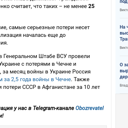
под
нко считает, что таких – не менее
25
кри
Викт
лог
ние, самые серьезные потери несет
На 
выс
илизация началась еще до
Тра
ния.
Викт
в Генеральном Штабе ВСУ провели
Украине с потерями в Чечне и
О з
выр
, за месяц войны в Украине Россия
дер
м за 2,5 года войны в Чечне
. Также
что
Влад
 потери СССР в Афганистане за 10 лет
Тер
ция у нас в Telegram-канале
Obozrevatel
и!