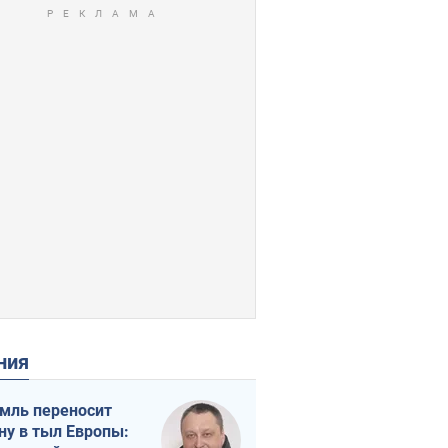
ения
мль переносит
ну в тыл Европы: