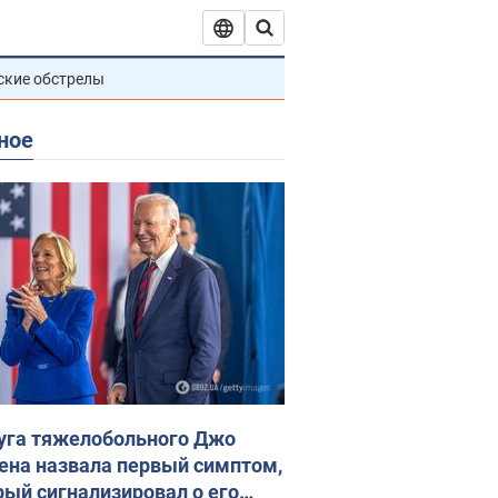
ские обстрелы
ное
уга тяжелобольного Джо
ена назвала первый симптом,
рый сигнализировал о его