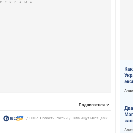
Как
Укр
экс
неф
Андр
Подписаться
Два
Маг
OBOZ. Новости России
Тела ищут месяцами:...
кал
Алек