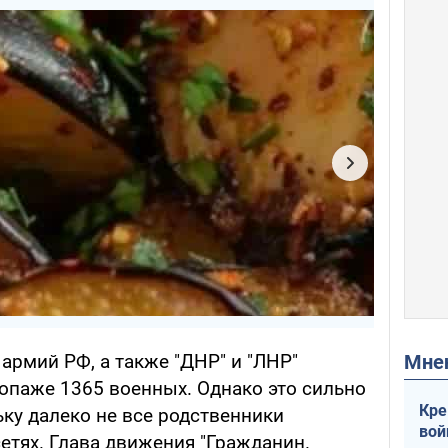
Мн
 армий РФ, а также "ДНР" и "ЛНР"
ропаже 1365 военных. Однако это сильно
Кре
ку далеко не все родственники
вой
етях. Глава движения "Гражданин.