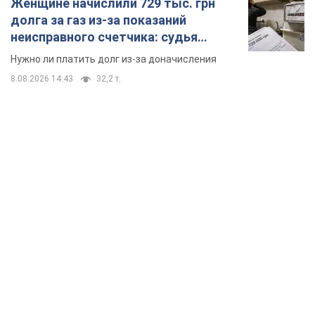
Женщине начислили 729 тыс. грн
долга за газ из-за показаний
неисправного счетчика: судья
вынес неожиданное решение
Нужно ли платить долг из-за доначисления
8.08.2026 14:43
32,2 т.