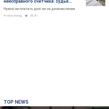
неисправного счетчика: судья
вынес неожиданное решение
Нужно ли платить долг из-за доначисления
4 часа назад
30,4 т.
TOP NEWS