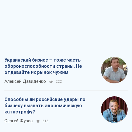
Украинский бизнес – тоже часть
обороноспособности страны. Не
отдавайте их рынок чужим
Алексей Давиденко
222
Способны ли российские удары по
бизнесу вызвать экономическую
катастрофу?
Сергей Фурса
615
От ракетного террора до
стратегического поражения: как
Кремль загнал себя в ловушку
Юрий Федоренко (военный)
1,2 т.
Запад обязан остановить путинский
геноцид украинцев