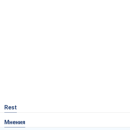
Rest
Мнения
Как противостоять российской
баллистике
Виталий Портников
17,3 т.
Несмотря на все, Киев выстоит. Ведь
сдаться значит потерять все
Ольга Айвазовская
11,4 т.