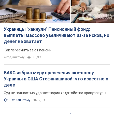
4 години тому
80,3 т.
ВАКС избрал меру пресечения экс-послу
Украины в США Стефанишиной: что известно о
деле
Суд не полностью удовлетворил ходатайство прокуратуры
8 хвилин тому
2,1 т.
Россия атаковала судно под флагом Гвинеи-
Бисау в Чёрном море: есть погибший и
пострадавшие
Сухогруз был гражданским и перевозил украинскую пшеницу
35 хвилин тому
459