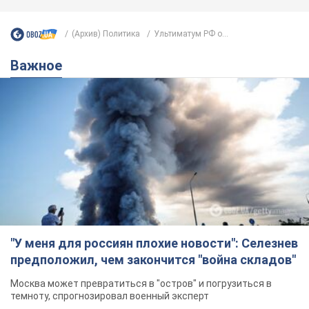
"У меня для россиян плохие новости": Селезнев
предположил, чем закончится "война складов"
Москва может превратиться в "остров" и погрузиться в
темноту, спрогнозировал военный эксперт
5.08.2026 16:00
60,8 т.
Банки "готовятся" к новому курсу
доллара: украинцам рассказали,
чего ожидать
Каким будет курс валюты в обменниках
11 годин тому
119,8 т.