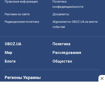
Мир
Расследования
Блоги
Общество
Регионы Украины
Киев
Харьков
Запорожье
Днепр
Черкассы
Спорт
Футбол
Баскетбол
Хоккей
Бокс
Формула-1
Моя школа