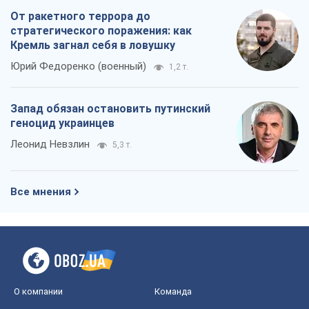
Леонид Невзлин
5,3 т.
Все мнения
О компании
Команда
Правовая информация
Политика
конфиденциальности
Реклама на сайте
Документы
Редакционная политика
Журналисты OBOZ.UA на месте
событий
OBOZ.UA
Политика