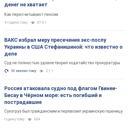
денег не хватает
Как пересчитывают пенсии
4 години тому
87,0 т.
ВАКС избрал меру пресечения экс-послу
Украины в США Стефанишиной: что известно о
деле
Суд не полностью удовлетворил ходатайство прокуратуры
30 хвилин тому
2,7 т.
Россия атаковала судно под флагом Гвинеи-
Бисау в Чёрном море: есть погибший и
пострадавшие
Сухогруз был гражданским и перевозил украинскую пшеницу
годину тому
684