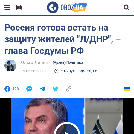
Россия готова встать на
защиту жителей "Л/ДНР", –
глава Госдумы РФ
Ольга Липич
(Архив) Политика
19.02.2022 00:39
2 минуты
28,0 т.
128