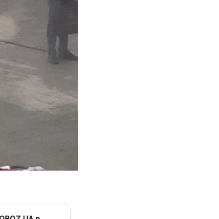
 OBOZ.UA в