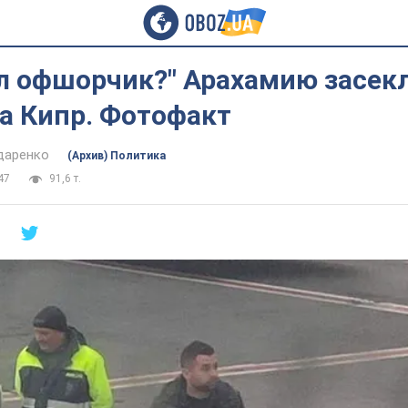
л офшорчик?" Арахамию засекл
а Кипр. Фотофакт
даренко
(Архив) Политика
47
91,6 т.