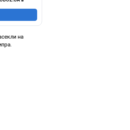
асекли на
ипра.