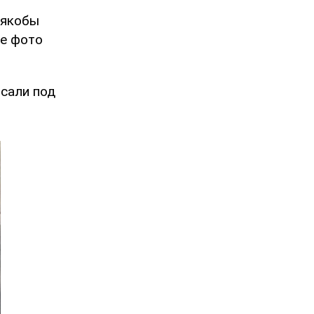
 якобы
ее фото
исали под