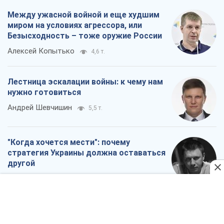
Между ужасной войной и еще худшим
миром на условиях агрессора, или
Безысходность – тоже оружие России
Алексей Копытько
4,6 т.
Лестница эскалации войны: к чему нам
нужно готовиться
Андрей Шевчишин
5,5 т.
"Когда хочется мести": почему
стратегия Украины должна оставаться
другой
Серж Марко
6,1 т.
Все мнения