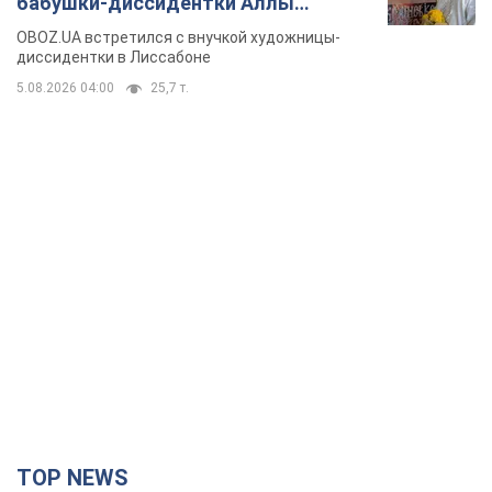
бабушки-диссидентки Аллы
Горской, критике сына Стуса и
OBOZ.UA встретился с внучкой художницы-
бегстве в Португалию с пятью
диссидентки в Лиссабоне
детьми
5.08.2026 04:00
25,7 т.
TOP NEWS