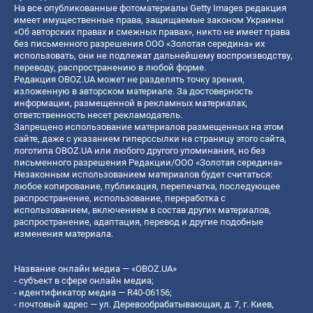
На все опубликованные фотоматериалы Getty Images редакция
имеет имущественные права, защищаемые законом Украины
«Об авторских правах и смежных правах», никто не имеет права
без письменного разрешения ООО «Золотая середина» их
использовать, они не подлежат дальнейшему воспроизводству,
переводу, распространению в любой форме.
Редакция OBOZ.UA может не разделять точку зрения,
изложенную в авторском материале. За достоверность
информации, размещенной в рекламных материалах,
ответственность несет рекламодатель.
Запрещено использование материалов размещенных на этом
сайте, даже с указанием гиперссылки на страницу этого сайта,
логотипа OBOZ.UA или любого другого упоминания, но без
письменного разрешения Редакции/ООО «Золотая середина»
Незаконным использованием материалов будет считаться:
любое копирование, публикация, перепечатка, последующее
распространение, использование, переработка с
использованием, включением в состав других материалов,
распространение, адаптация, перевод и другие подобные
изменения материала.
Название онлайн медиа — «OBOZ.UA»
- субъект в сфере онлайн медиа;
- идентификатор медиа — R40-06156;
- почтовый адрес — ул. Деревообрабатывающая, д. 7, г. Киев,