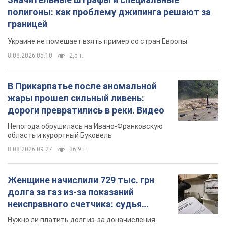
полигоны: как проблему джипинга решают за
границей
Украине не помешает взять пример со стран Европы
8.08.2026 05:10
2,5 т.
В Прикарпатье после аномальной
жары прошел сильный ливень:
дороги превратились в реки. Видео
Непогода обрушилась на Ивано-Франковскую
область и курортный Буковель
8.08.2026 09:27
36,9 т.
Женщине начислили 729 тыс. грн
долга за газ из-за показаний
неисправного счетчика: судья
вынес неожиданное решение
Нужно ли платить долг из-за доначисления