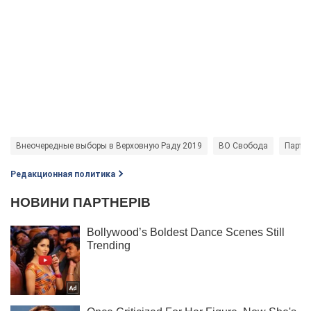
Внеочередные выборы в Верховную Раду 2019
ВО Свобода
Парти
Редакционная политика