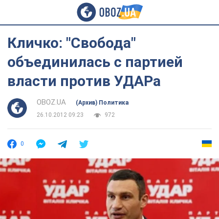
Кличко: "Свобода"
объединилась с партией
власти против УДАРа
OBOZ.UA
(Архив) Политика
26.10.2012 09:23
972
0