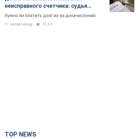
неисправного счетчика: судья
вынес неожиданное решение
Нужно ли платить долг из-за доначисления
11 часов назад
31,6 т.
TOP NEWS