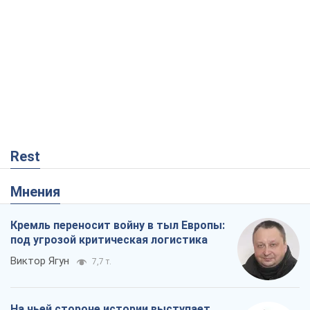
под угрозой критическая логистика
Виктор Ягун
7,7 т.
На чьей стороне истории выступает
Дональд Трамп?
Виктор Каспрук
6,6 т.
В Киеве вырубили более 300 крупных
деревьев ради теплотрассы и вопреки
Генплану
Владислав Самойленко
564