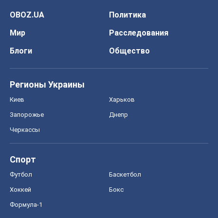
Футбол
Баскетбол
Хоккей
Бокс
Формула-1
Моя школа
ГДЗ
Учебники
Онлайн уроки
ДПА
ЗНО
НМТ
СНГ решебники
Авто
Тест Драйв
Электромобили
Акции
Сервис