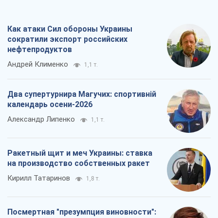
Кирилл Татаринов
1,8 т.
Посмертная "презумпция виновности":
кто разрешил ТЦК судить погибших
защитников
Марина Ставнійчук
4,5 т.
Все мнения
О компании
Команда
Правовая информация
Политика
конфиденциальности