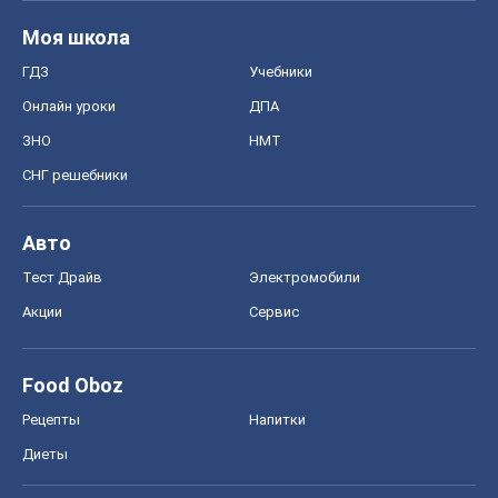
Food Oboz
Рецепты
Напитки
Диеты
Экономика
Рынки и компании
Mакроэкономика
MedOboz
Новости медицины
MAMACLUB
Шоу
Афиша
Сплетни
Красота
Мода
Женский Журнал