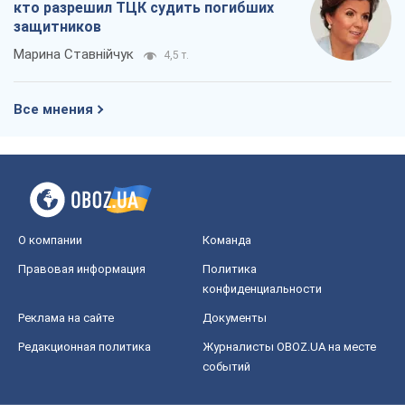
Реклама на сайте
Документы
Редакционная политика
Журналисты OBOZ.UA на месте
событий
OBOZ.UA
Политика
Мир
Расследования
Блоги
Общество
Регионы Украины
Киев
Харьков
Запорожье
Днепр
Черкассы
Спорт