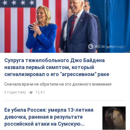
Ее убила Россия: умерла 13-летняя
девочка, раненая в результате
российской атаки на Сумскую
область. Фото
В тот день во время российского обстрела
погибли ее брат, отчим и бабушка
9 годин тому
9,7 т.
Почему в СССР врачи носили только
белые халаты
В этом был как практический, так и
символический смысл
8 годин тому
4,3 т.