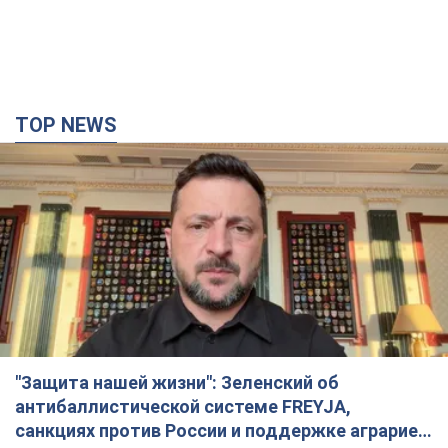
"Защита нашей жизни": Зеленский об
антибаллистической системе FREYJA,
санкциях против России и поддержке аграриев.
Видео
Европейские партнеры присоединяются к совместному
проекту
годину тому
10,2 т.
"Балистика убивает людей": Сикорский призвал
обсудить перехват вражеских ракет над
Украиной
Глава МИД Польши призвал сбивать российские ракеты над
Украиной
2 години тому
2,8 т.
Налоговая служба передаст Минобороны
данные о мужчинах в возрасте от 18 до 60 лет: