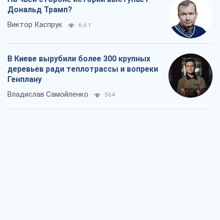
Как атаки Сил обороны Украины
сократили экспорт российских
нефтепродуктов
Андрей Клименко
1,1 т.
Два супертурнира Магучих: спортивній
календарь осени-2026
Александр Липенко
1,1 т.
Ракетный щит и меч Украины: ставка
на производство собственных ракет