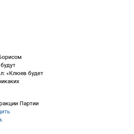
 Борисом
 будут
л: «Клюев будет
никаких
фракции Партии
дить
а
.