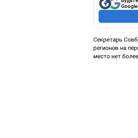
Будьте
Google
Секретарь Совб
регионов на пе
место нет боле