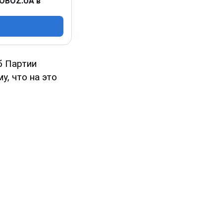
 OBOZ.UA в
б Партии
, что на это