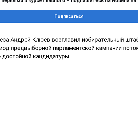
 первыми в курсе главного – подпишитесь на Новини на
Подписаться
еза Андрей Клюев возглавил избирательный шта
риод предвыборной парламентской кампании потому
е достойной кандидатуры.