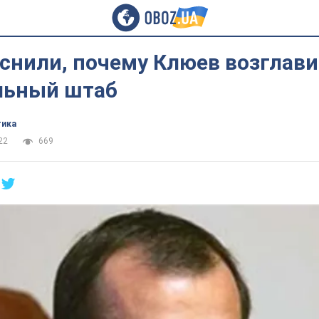
снили, почему Клюев возглав
льный штаб
тика
22
669