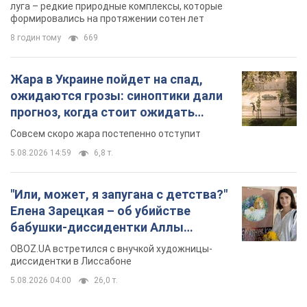
луга – редкие природные комплексы, которые
формировались на протяжении сотен лет
8 годин тому
669
Жара в Украине пойдет на спад,
ожидаются грозы: синоптики дали
прогноз, когда стоит ожидать
изменения погоды
Совсем скоро жара постепенно отступит
5.08.2026 14:59
6,8 т.
"Или, может, я запугана с детства?"
Елена Зарецкая – об убийстве
бабушки-диссидентки Аллы
Горской, критике сына Стуса и
OBOZ.UA встретился с внучкой художницы-
бегстве в Португалию с пятью
диссидентки в Лиссабоне
детьми
5.08.2026 04:00
26,0 т.