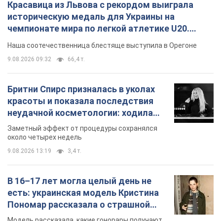
Красавица из Львова с рекордом выиграла
историческую медаль для Украины на
чемпионате мира по легкой атлетике U20.
Видео
Наша соотечественница блестяще выступила в Орегоне
9.08.2026 09:32
66,4 т.
Бритни Спирс призналась в уколах
красоты и показала последствия
неудачной косметологии: ходила
так почти месяц
Заметный эффект от процедуры сохранялся
около четырех недель
9.08.2026 13:19
3,4 т.
В 16–17 лет могла целый день не
есть: украинская модель Кристина
Пономар рассказала о страшной
стороне модельной карьеры
Модель рассказала, какие гонорары получают