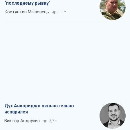
"последнему рывку"
Костянтин Машовець
3,5 т.
Дух Анкориджа окончательно
испарился
Виктор Андрусив
5,7 т.