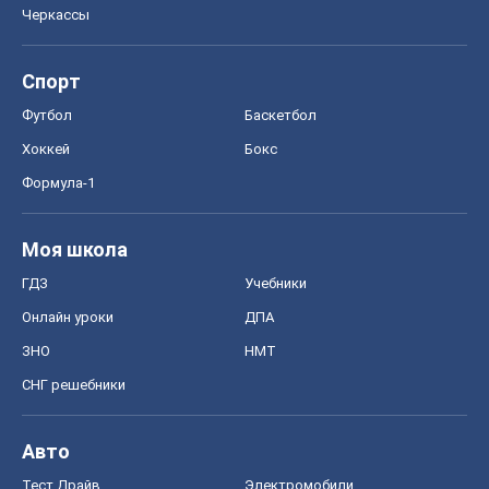
Черкассы
Спорт
Футбол
Баскетбол
Хоккей
Бокс
Формула-1
Моя школа
ГДЗ
Учебники
Онлайн уроки
ДПА
ЗНО
НМТ
СНГ решебники
Авто
Тест Драйв
Электромобили