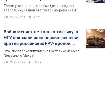
бального зала стоимостью 400 млн
Трамп уже заявил, что немедленно подаст
долларов
апелляцию, назвав это "ужасным решением"
7.08.2026 23:54
3,6 т.
Война меняет не только тактику: в
НГУ показали инженерные решения
против российских FPV-дронов.
Фото
Это "постапокалиптическая эстетика из мира
"Безумного Макса"
7.08.2026 23:47
10,2 т.