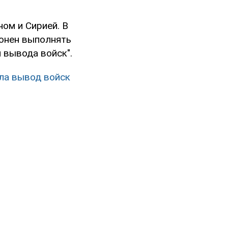
ом и Сирией. В
лонен выполнять
я вывода войск".
ила вывод войск