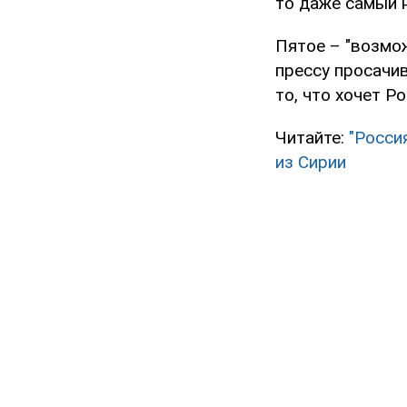
то даже самый 
Пятое – "возмо
прессу просачи
то, что хочет Р
Читайте:
"Росси
из Сирии