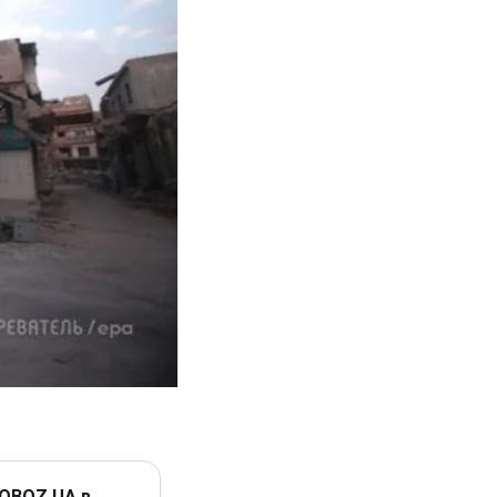
 OBOZ.UA в