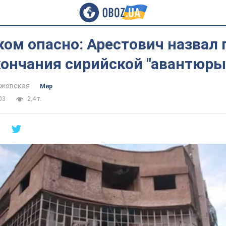
ом опасно: Арестович назвал 
кончания сирийской "авантюры
йжевская
Мир
03
2,4 т.