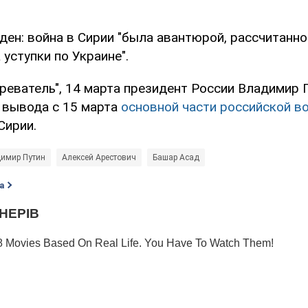
ен: война в Сирии "была авантюрой, рассчитанной
 уступки по Украине".
реватель", 14 марта президент России Владимир 
е вывода с 15 марта
основной части российской в
Сирии.
имир Путин
Алексей Арестович
Башар Асад
а