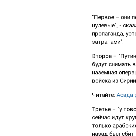
"Первое – они п
нулевые", - ска
пропаганда, усп
затратами".
Второе – "Путин
будут снимать в
наземная операц
войска из Сирии
Читайте:
Асада 
Третье – "у пов
сейчас идут кру
только арабских
назад был сбит 