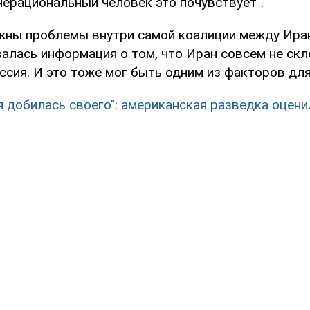
нерациональный человек это почувствует".
жны проблемы внутри самой коалиции между Иран
валась информация о том, что Иран совсем не ск
оссия. И это тоже мог быть одним из факторов дл
я добилась своего": американская разведка оцен