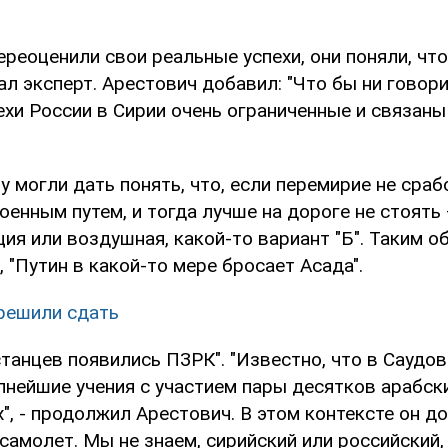
ереоценили свои реальные успехи, они поняли, что
зал эксперт. Арестович добавил: "Что бы ни гово
ехи России в Сирии очень ограниченные и связан
у могли дать понять, что, если перемирие не сраб
оенным путем, и тогда лучше на дороге не стоять
ия или воздушная, какой-то вариант "Б". Таким 
, "Путин в какой-то мере бросает Асада".
решили сдать
станцев появились ПЗРК". "Известно, что в Саудо
пнейшие учения с участием пары десятков арабски
", - продолжил Арестович. В этом контексте он до
самолет. Мы не знаем, сирийский или российский, 