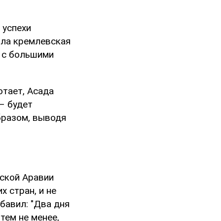
 успехи
рила кремлевская
ы с большими
отает, Асада
 – будет
образом, выводя
вской Аравии
х стран, и не
бавил: "Два дня
тем не менее,