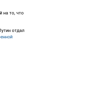
 на то, что
Путин отдал
оенной