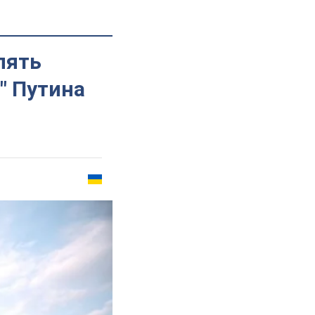
пять
" Путина