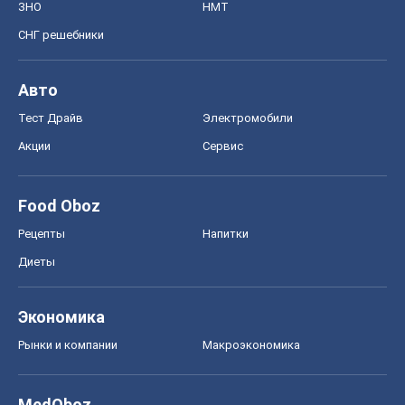
ЗНО
НМТ
СНГ решебники
Авто
Тест Драйв
Электромобили
Акции
Сервис
Food Oboz
Рецепты
Напитки
Диеты
Экономика
Рынки и компании
Mакроэкономика
MedOboz