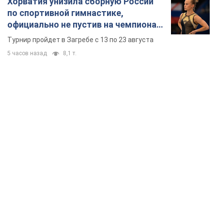
Хорватия унизила сборную России
по спортивной гимнастике,
официально не пустив на чемпионат
Европы основных спортсменов
Турнир пройдет в Загребе с 13 по 23 августа
5 часов назад
8,1 т.