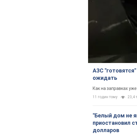
АЗС "готовятся"
ожидать
Как на заправках уж
11 годин тому
23,4 т
"Белый дом не 
приостановил с
долларов