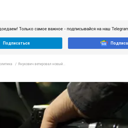
доедаем! Только самое важное - подписывайся на наш Telegra
Подписаться
Подписа
олитика
Янукович ветировал новый...