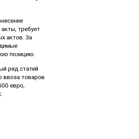
внесение
 акты, требует
х актов. За
одимые
вою позицию.
ый ряд статей
о ввоза товаров
500 евро,
.