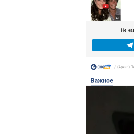
Не на
(Архив) П
Важное