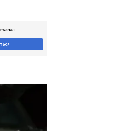
m-канал
ться