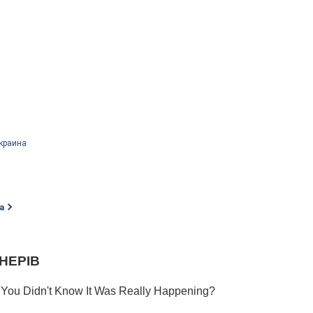
краина
а