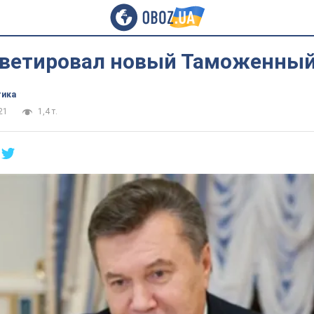
 ветировал новый Таможенный
тика
21
1,4 т.