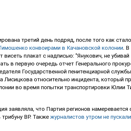
рована третий день подряд, после того как стал
Тимошенко конвоирами в Качановской колонии
. 
 висеть плакат с надписью: "Янукович, не убива
ать в первую очередь отчет Генерального проку
едателя Государственной пенитенциарной службы
а Лисицкова относительно инцидента, который п
лонии во время попытки транспортировки Юлии 
ция заявляла, что Партия регионов намеревается
 трибуну ВР. Также
журналистов утром не пускали