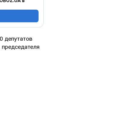
 OBOZ.UA в
60 депутатов
ь председателя