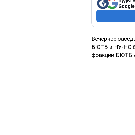
Будьте
Google
Вечернее засед
БЮТБ и НУ-НС б
фракции БЮТБ 