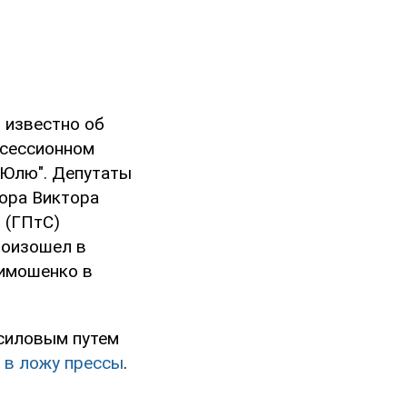
о известно об
В сессионном
й Юлю". Депутаты
рора Виктора
 (ГПтС)
роизошел в
Тимошенко в
 силовым путем
 в ложу прессы
.