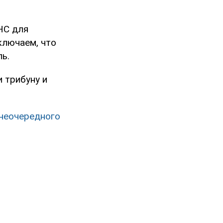
НС для
ключаем, что
ь.
 трибуну и
внеочередного