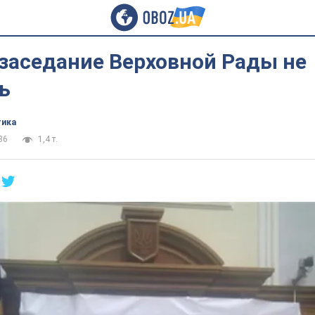
 заседание Верховной Рады не
ь
тика
36
1,4 т.