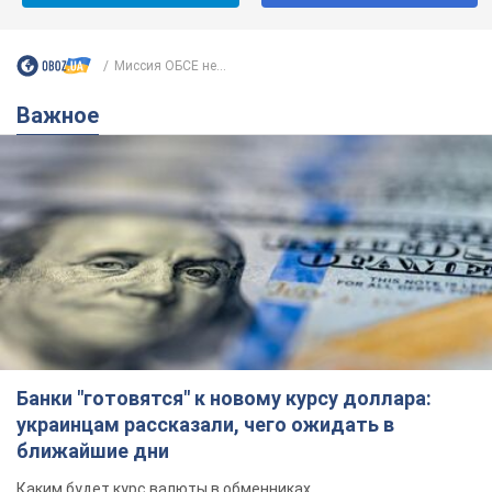
Банки "готовятся" к новому курсу доллара:
украинцам рассказали, чего ожидать в
ближайшие дни
Каким будет курс валюты в обменниках
6.08.2026 22:58
151,7 т.
Украинцам обещают по 850 грн от
мобильных операторов: что не так с
этими сообщениями
Как не попасть в ловушку мошенников
6.08.2026 21:02
16,5 т.