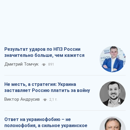
Дмитрий Томчук
891
Не месть, а стратегия: Украина
заставляет Россию платить за войну
Виктор Андрусив
2,1 т.
Ответ на украинофобию – не
полонофобия, а сильное украинское
государство
Николай Княжицкий
1,5 т.
Мэр Москвы внезапно захотел мира,
как становятся послом в США и новые
украинские топ-рейтинги
Александр Кирш
6,2 т.