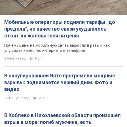
2 часа назад
9,2 т.
В оккупированной Ялте прогремели мощные
взрывы: поднимается черный дым. Фото и
видео
13 минут назад
276
В Коблево в Николаевской области произошел
взрыв в море: погиб мужчина, есть
пострадавшие
Мужчина, вероятно, подорвался на морской мине
час назад
2,0 т.