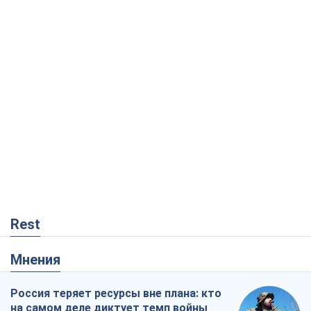
Rest
Мнения
Россия теряет ресурсы вне плана: кто
на самом деле диктует темп войны
Сергей Мисюра
6
"Мы уже переживали и худшее":
Украине не стоит поддаваться
отчаянию из-за ракетного террора
Сергей Марченко, эксперт
3,7 т.