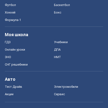
Онлайн уроки
ДПА
ЗНО
НМТ
СНГ решебники
Авто
Тест Драйв
Электромобили
Акции
Сервис
Food Oboz
Рецепты
Напитки
Диеты
Экономика
Рынки и компании
Mакроэкономика