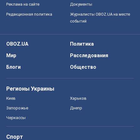
Блоги
Общество
Регионы Украины
Киев
Харьков
Запорожье
Днепр
Черкассы
Спорт
Футбол
Баскетбол
Хоккей
Бокс
Формула-1
Моя школа
ГДЗ
Учебники