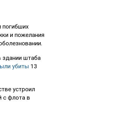
м погибших
жки и пожелания
оболезновании.
в здании штаба
ыли убиты
13
стве устроил
й с флота в