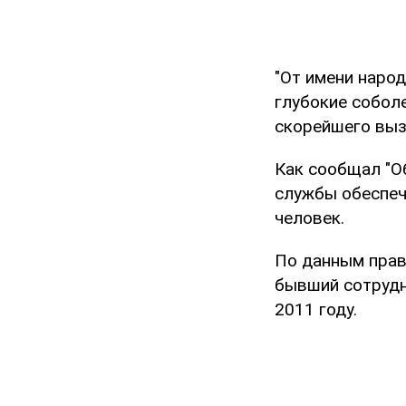
"От имени наро
глубокие собол
скорейшего выз
Как сообщал "Об
службы обеспе
человек.
По данным прав
бывший сотруд
2011 году.