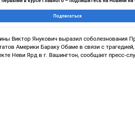
 первыми в курсе главного – подпишитесь на Новини на
Подписаться
ины Виктор Янукович выразил соболезнования П
атов Америки Бараку Обаме в связи с трагедией
екте Неви Ярд в г. Вашингтон, сообщает пресс-сл