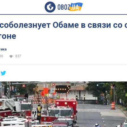
соболезнует Обаме в связи со
тоне
тика
30
837