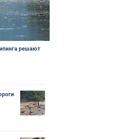
жипинга решают
ороги