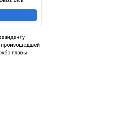
 OBOZ.UA в
резиденту
, произошедшей
ужба главы