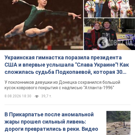
Украинская гимнастка поразила президента
США и впервые услышала "Слава Украине"! Как
сложилась судьба Подкопаевой, которая 30
лет назад завоевала "золото" Олимпиады
У поклонников девушки из Донецка сохранился большой
кусок коврового покрытия с надписью "Атланта-1996"
8.08.2026 18:30
39,7 т.
В Прикарпатье после аномальной
жары прошел сильный ливень:
дороги превратились в реки. Видео