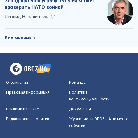
Запад проспал угрозу: Россия может
проверить НАТО войной
Леонид Невзлин
9,0 т.
Все мнения
О компании
Команда
Правовая информация
Политика
конфиденциальности
Реклама на сайте
Документы
Редакционная политика
Журналисты OBOZ.UA на месте
событий