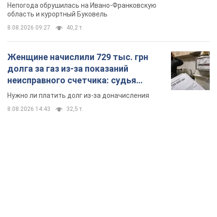
Непогода обрушилась на Ивано-Франковскую
область и курортный Буковель
8.08.2026 09:27
40,2 т.
Женщине начислили 729 тыс. грн
долга за газ из-за показаний
неисправного счетчика: судья
вынес неожиданное решение
Нужно ли платить долг из-за доначисления
8.08.2026 14:43
32,5 т.