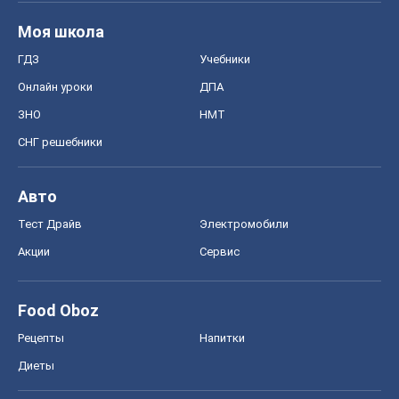
Моя школа
ГДЗ
Учебники
Онлайн уроки
ДПА
ЗНО
НМТ
СНГ решебники
Авто
Тест Драйв
Электромобили
Акции
Сервис
Food Oboz
Рецепты
Напитки
Диеты