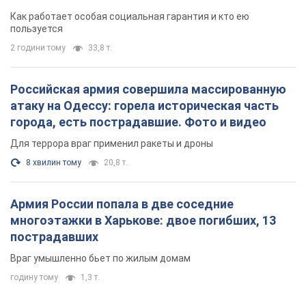
поселился
Как работает особая социальная гарантия и кто ею
пользуется
2 години тому
33,8 т.
Российская армия совершила массированную
атаку на Одессу: горела историческая часть
города, есть пострадавшие. Фото и видео
Для террора враг применил ракеты и дроны
8 хвилин тому
20,8 т.
Армия России попала в две соседние
многоэтажки в Харькове: двое погибших, 13
пострадавших
Враг умышленно бьет по жилым домам
годину тому
1,3 т.