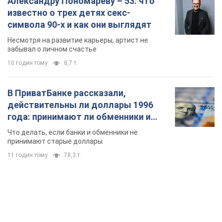
Александру Пономареву – 53: что
известно о трех детях секс-
символа 90-х и как они выглядят
Несмотря на развитие карьеры, артист не
забывал о личном счастье
10 годин тому
8,7 т.
В ПриватБанке рассказали,
действительны ли доллары 1996
года: принимают ли обменники и
банки такие купюры
Что делать, если банки и обменники не
принимают старые доллары
11 годин тому
78,3 т.