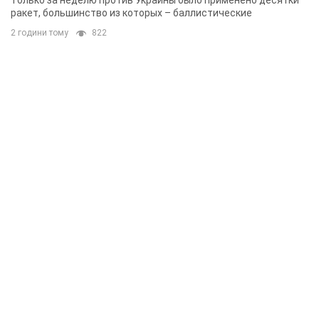
Только за неделю против Украины было применено десятки
ракет, большинство из которых – баллистические
2 години тому
822