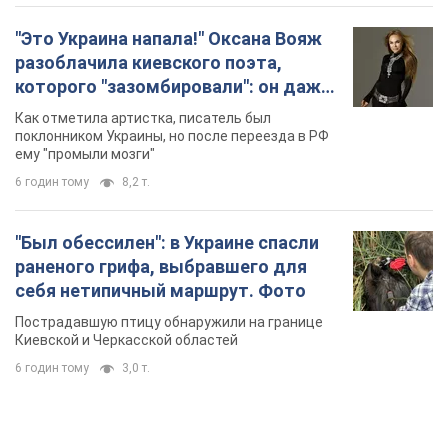
"Это Украина напала!" Оксана Вояж
разоблачила киевского поэта,
которого "зазомбировали": он даже
русского не знал, а теперь хочет
Как отметила артистка, писатель был
геноцида украинцев
поклонником Украины, но после переезда в РФ
ему "промыли мозги"
6 годин тому
8,2 т.
"Был обессилен": в Украине спасли
раненого грифа, выбравшего для
себя нетипичный маршрут. Фото
Пострадавшую птицу обнаружили на границе
Киевской и Черкасской областей
6 годин тому
3,0 т.