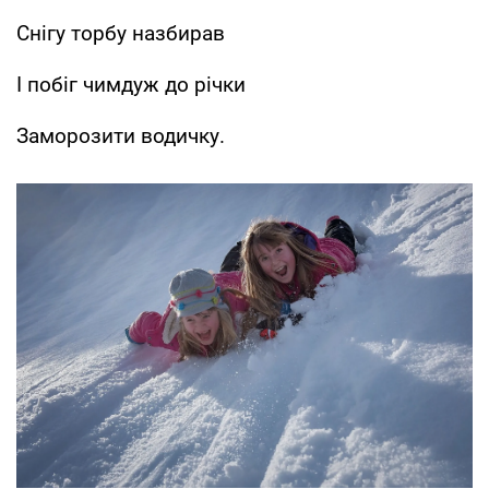
Снігу торбу назбирав
І побіг чимдуж до річки
Заморозити водичку.