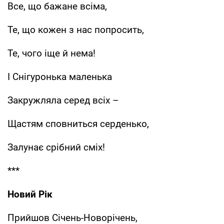
Все, що бажане всіма,
Те, що кожен з нас попросить,
Те, чого іще й нема!
І Снігуронька маленька
Закружляла серед всіх –
Щастям сповниться серденько,
Залунає срібний сміх!
***
Новий Рік
Прийшов Січень-Новорічень,