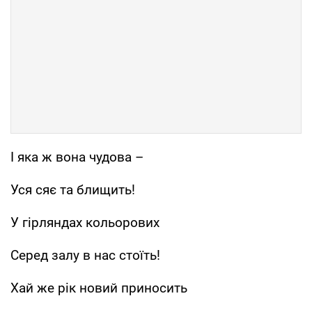
І яка ж вона чудова –
Уся сяє та блищить!
У гірляндах кольорових
Серед залу в нас стоїть!
Хай же рік новий приносить