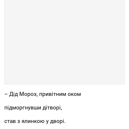
– Дід Мороз, привітним оком
підморгнувши дітворі,
став з ялинкою у дворі.