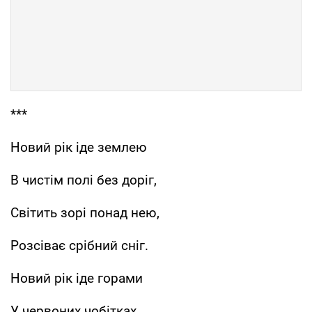
***
Новий рік іде землею
В чистім полі без доріг,
Світить зорі понад нею,
Розсіває срібний сніг.
Новий рік іде горами
У червоних чобітках.