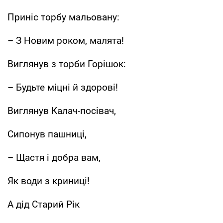
Приніс торбу мальовану:
– З Новим роком, малята!
Виглянув з торби Горішок:
– Будьте міцні й здорові!
Виглянув Калач-посівач,
Сипонув пашниці,
– Щастя і добра вам,
Як води з криниці!
А дід Старий Рік