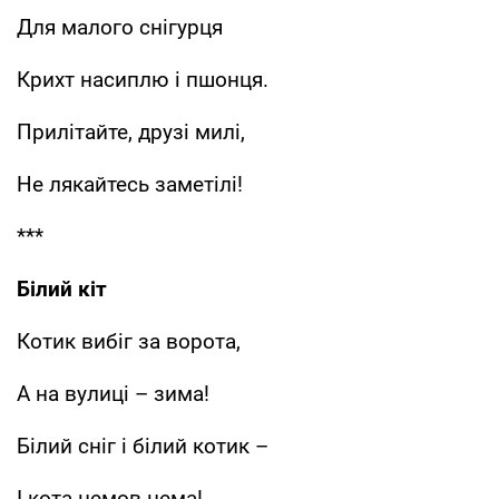
Для малого снігурця
Крихт насиплю і пшонця.
Прилітайте, друзі милі,
Не лякайтесь заметілі!
***
Білий кіт
Котик вибіг за ворота,
А на вулиці – зима!
Білий сніг і білий котик –
І кота немов нема!