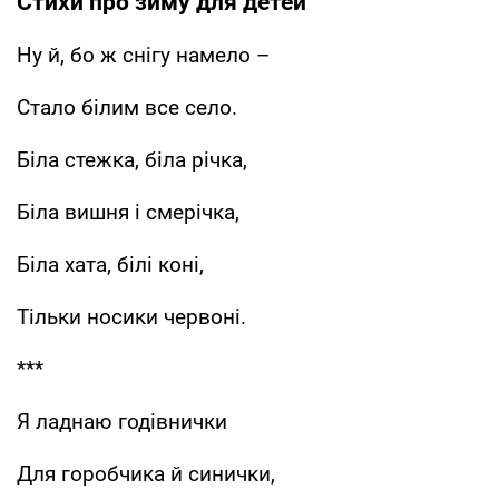
Стихи про зиму для детей
Ну й, бо ж снігу намело –
Стало білим все село.
Біла стежка, біла річка,
Біла вишня і смерічка,
Біла хата, білі коні,
Тільки носики червоні.
***
Я ладнаю годівнички
Для горобчика й синички,