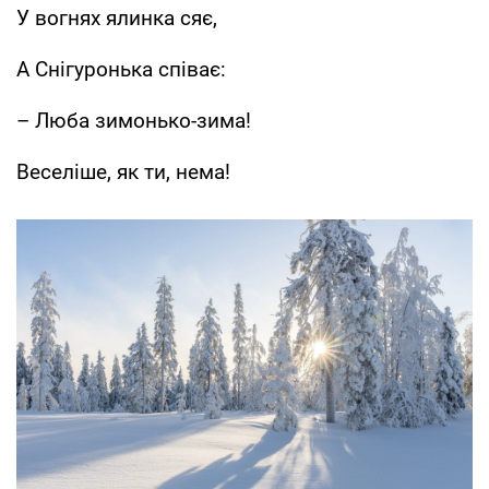
У вогнях ялинка сяє,
А Снігуронька співає:
– Люба зимонько-зима!
Веселіше, як ти, нема!