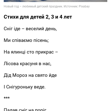
Стихи для детей 2, 3 и 4 лет
Сніг іде – веселий день,
Ми співаємо пісень;
На ялинці сто прикрас –
Лісова красуня в нас,
Дід Мороз на свято йде
І Снігуроньку веде.
***
Падав сніг на поріг,