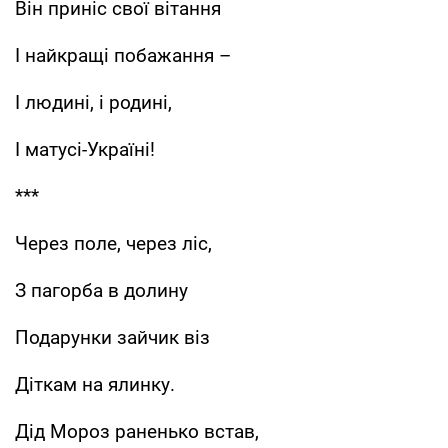
Він приніс свої вітання
І найкращі побажання –
І людині, і родині,
І матусі-Україні!
***
Через поле, через ліс,
З пагорба в долину
Подарунки зайчик віз
Діткам на ялинку.
Дід Мороз раненько встав,