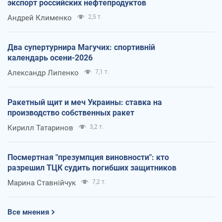
экспорт российских нефтепродуктов
Андрей Клименко
2,5 т.
Два супертурнира Магучих: спортивній
календарь осени-2026
Александр Липенко
7,1 т.
Ракетный щит и меч Украины: ставка на
производство собственных ракет
Кирилл Татаринов
3,2 т.
Посмертная "презумпция виновности": кто
разрешил ТЦК судить погибших защитников
Марина Ставнійчук
7,2 т.
Все мнения