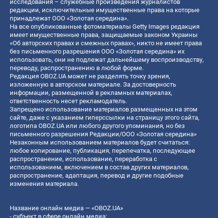
исследования – служебные произведения журналистов
редакции, исключительные имущественные права на которые
принадлежат ООО «Золотая середина».
На все опубликованные фотоматериалы Getty Images редакция
имеет имущественные права, защищаемые законом Украины
«Об авторских правах и смежных правах», никто не имеет права
без письменного разрешения ООО «Золотая середина» их
использовать, они не подлежат дальнейшему воспроизводству,
переводу, распространению в любой форме.
Редакция OBOZ.UA может не разделять точку зрения,
изложенную в авторском материале. За достоверность
информации, размещенной в рекламных материалах,
ответственность несет рекламодатель.
Запрещено использование материалов размещенных на этом
сайте, даже с указанием гиперссылки на страницу этого сайта,
логотипа OBOZ.UA или любого другого упоминания, но без
письменного разрешения Редакции/ООО «Золотая середина»
Незаконным использованием материалов будет считаться:
любое копирование, публикация, перепечатка, последующее
распространение, использование, переработка с
использованием, включением в состав других материалов,
распространение, адаптация, перевод и другие подобные
изменения материала.
Название онлайн медиа — «OBOZ.UA»
- субъект в сфере онлайн медиа;