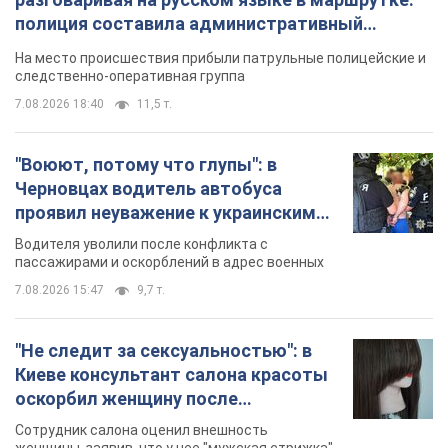
полиция составила административный
протокол. Видео
На место происшествия прибыли патрульные полицейские и
следственно-оперативная группа
7.08.2026 18:40
11,5 т.
"Воюют, потому что глупы": в
Черновцах водитель автобуса
проявил неуважение к украинским
военным и поплатился за это.
Водителя уволили после конфликта с
Видео
пассажирами и оскорблений в адрес военных
7.08.2026 15:47
9,7 т.
"Не следит за сексуальностью": в
Киеве консультант салона красоты
оскорбил женщину после
химиотерапии, разгорелся скандал.
Сотрудник салона оценил внешность
Фото