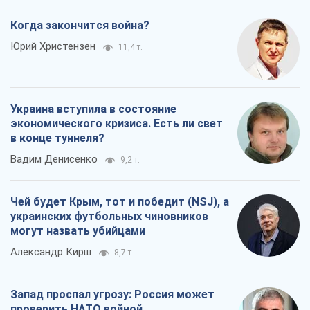
в конце туннеля?
Вадим Денисенко
9,2 т.
Чей будет Крым, тот и победит (NSJ), а
украинских футбольных чиновников
могут назвать убийцами
Александр Кирш
8,7 т.
Запад проспал угрозу: Россия может
проверить НАТО войной
Леонид Невзлин
9,3 т.
Все мнения