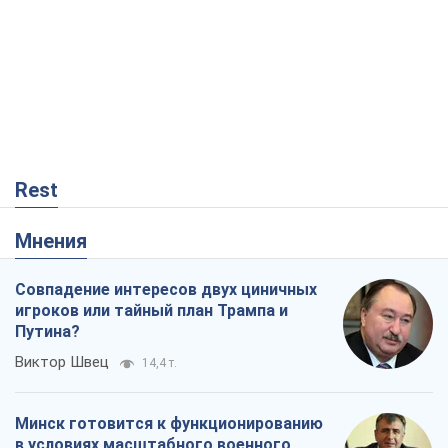
Мнения
Совпадение интересов двух циничных
игроков или тайный план Трампа и
Путина?
Виктор Швец
14,4 т.
Минск готовится к функционированию
в условиях масштабного военного
кризиса
Александр Левченко
18,7 т.
Ни оружия, ни людей: как Лукашенко
создает новую армию
Игар Тышкевич
15,8 т.