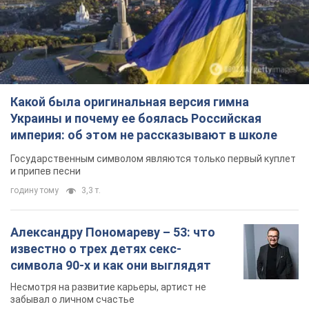
Государственным символом являются только первый куплет
и припев песни
годину тому
3,3 т.
Александру Пономареву – 53: что
известно о трех детях секс-
символа 90-х и как они выглядят
Несмотря на развитие карьеры, артист не
забывал о личном счастье
7 годин тому
6,9 т.
В ПриватБанке рассказали,
действительны ли доллары 1996
года: принимают ли обменники и
банки такие купюры
Что делать, если банки и обменники не
принимают старые доллары