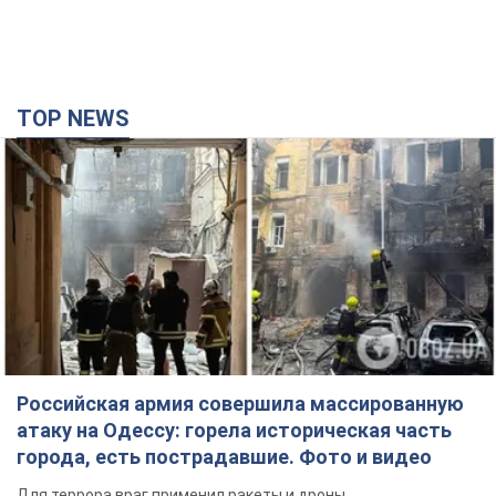
Российская армия совершила массированную
атаку на Одессу: горела историческая часть
города, есть пострадавшие. Фото и видео
Для террора враг применил ракеты и дроны
годину тому
28,1 т.
Депутаты взяли деньги из бюджета на аренду
элитных квартир в Киеве: кто из
парламентариев просил средства и где
поселился
Как работает особая социальная гарантия и кто ею
пользуется