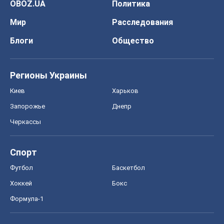
Запорожье
Днепр
Черкассы
Спорт
Футбол
Баскетбол
Хоккей
Бокс
Формула-1
Моя школа
ГДЗ
Учебники
Онлайн уроки
ДПА
ЗНО
НМТ
СНГ решебники
Авто