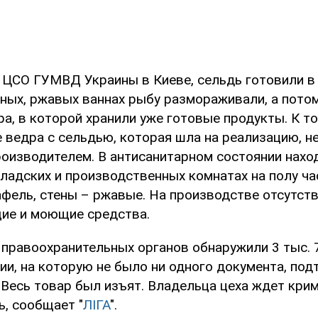
 ЦСО ГУМВД Украины в Киеве, сельдь готовили в
зных, ржавых ваннах рыбу размораживали, а пото
а, в которой хранили уже готовые продукты. К т
 ведра с сельдью, которая шла на реализацию, н
оизводителем. В антисанитарном состоянии нахо
кладских и производственных комнатах на полу ча
афель, стены – ржавые. На производстве отсутст
ие и моющие средства.
и правоохранительных органов обнаружили 3 тыс. 
ии, на которую не было ни одного документа, п
 Весь товар был изъят. Владельца цеха ждет кри
ь, сообщает "
ЛІГА
".