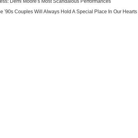
Подписывайся на наш Telegram . Получай только самое важное
Подписаться
Подписа
Горожанам продавали опасную...