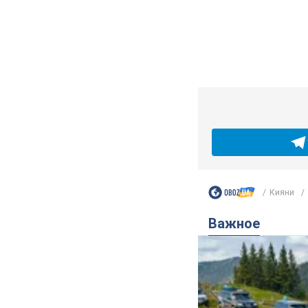
Жара в Украине 
прогноз, когда
Совсем скоро жара п
5.08.2026 14:59
5,6 
"Или, может, я 
бабушки-диссиде
Португалию с п
OBOZ.UA встретился 
5.08.2026 04:00
25,7