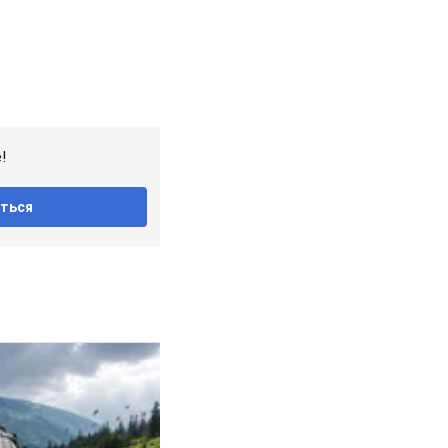
и
е в