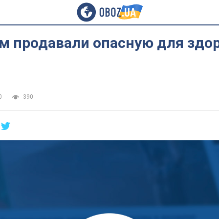
м продавали опасную для здо
0
390