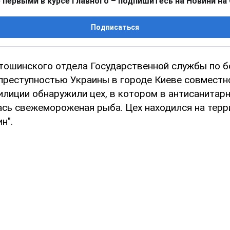
 первыми в курсе главного – подпишитесь на Новини на
Подписаться
тошинского отдела Государственной службы по б
преступностью Украины в городе Киеве совместн
илиции обнаружили цех, в котором в антисанитар
сь свежемороженая рыба. Цех находился на терр
н".