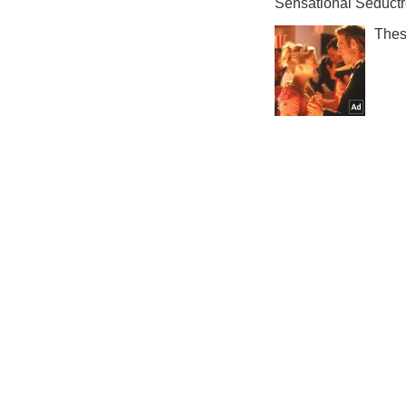
Кияни
Важное