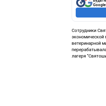
Будьте
Google
Сотрудники Свя
экономической 
ветеринарной м
перерабатывала
лагеря "Святоши