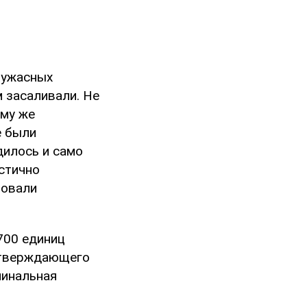
 ужасных
м засаливали. Не
ому же
е были
дилось и само
стично
вовали
700 единиц
одтверждающего
минальная