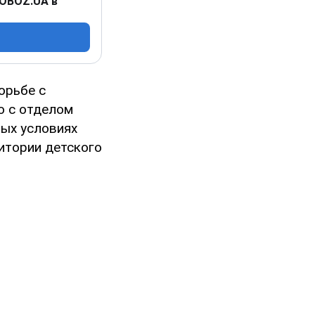
 OBOZ.UA в
орьбе с
о с отделом
ных условиях
итории детского