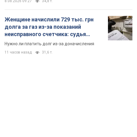
8.08.2026 09:27
34,8 т.
Женщине начислили 729 тыс. грн
долга за газ из-за показаний
неисправного счетчика: судья
вынес неожиданное решение
Нужно ли платить долг из-за доначисления
11 часов назад
31,6 т.