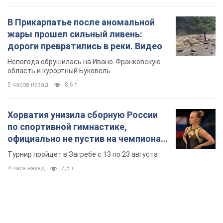
В Прикарпатье после аномальной
жары прошел сильный ливень:
дороги превратились в реки. Видео
Непогода обрушилась на Ивано-Франковскую
область и курортный Буковель
5 часов назад
8,6 т.
Хорватия унизила сборную России
по спортивной гимнастике,
официально не пустив на чемпионат
Европы основных спортсменов
Турнир пройдет в Загребе с 13 по 23 августа
4 часа назад
7,5 т.