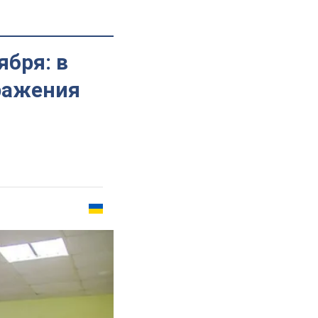
ября: в
аражения