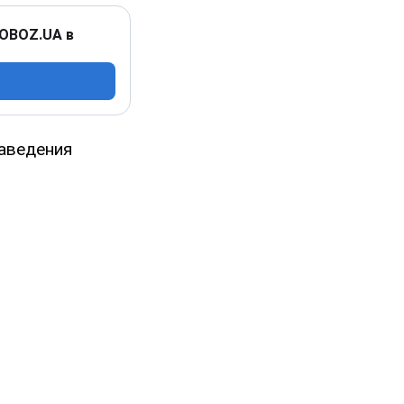
 OBOZ.UA в
заведения