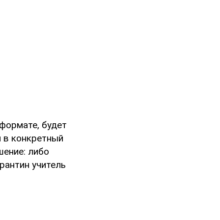
 формате, будет
и в конкретный
шение: либо
арантин учитель