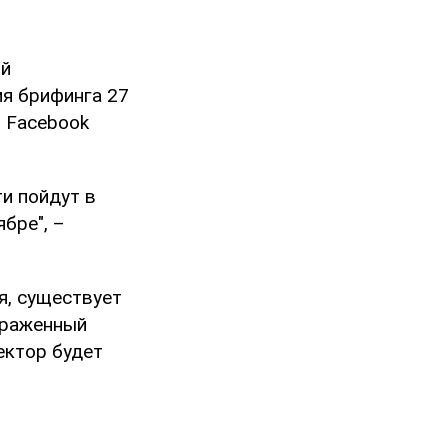
ой
я брифинга 27
в Facebook
ти пойдут в
бре", –
я, существует
араженный
ектор будет