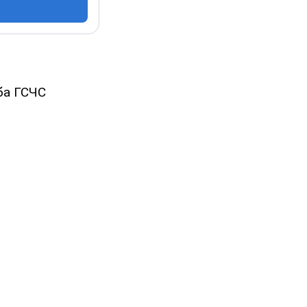
.
ба ГСЧС