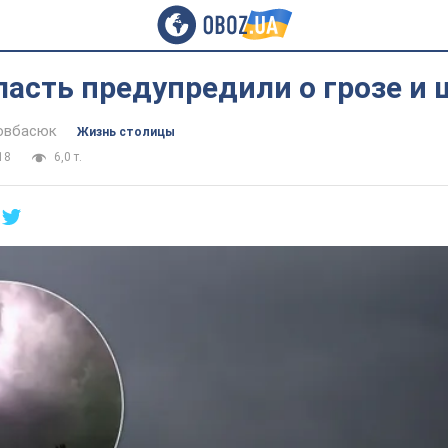
ласть предупредили о грозе и
овбасюк
Жизнь столицы
18
6,0 т.