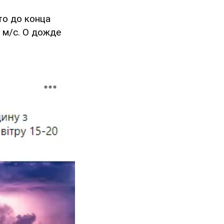
то до конца
 м/с. О дожде