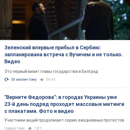
30 хвилин тому
59,4 т.
"Верните Федорова": в городах Украины уже
23-й день подряд проходят массовые митинги
с плакатами. Фото и видео
Участники акций продолжают серию ежедневных протестов
годину тому
1,8 т.
Сенат США одобрил законопроект Грэма о
санкциях против России: что дальше
Документ предусматривает новые экономические
ограничения
годину тому
3,9 т.