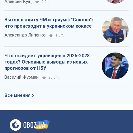
20,5 т.
Все мнения
О компании
Команда
Правовая информация
Политика
конфиденциальности
Реклама на сайте
Документы
Редакционная политика
Журналисты OBOZ.UA на месте
событий
OBOZ.UA
Политика