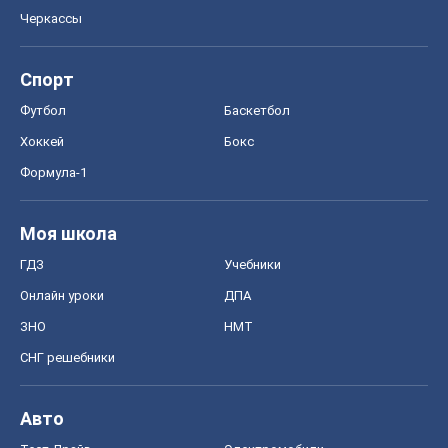
ГДЗ
Учебники
Онлайн уроки
ДПА
ЗНО
НМТ
СНГ решебники
Авто
Тест Драйв
Электромобили
Акции
Сервис
Food Oboz
Рецепты
Напитки
Диеты
Экономика
Рынки и компании
Mакроэкономика