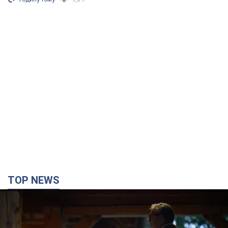
TOP NEWS
Зеленский впервые прибыл в Сербию:
запланирована встреча с Вучичем и не только.
Видео
Это первый визит главы государства в Белград