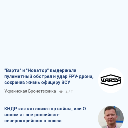
пулеметный обстрел и удар FPV-дрона,
сохранив жизнь офицеру ВСУ
Украинская Бронетехника
2,7 т.
КНДР как катализатор войны, или О
новом этапе российско-
северокорейского союза
Алексей Кущ
2,9 т.
Выход в элиту ЧМ и триумф "Сокола":
что происходит в украинском хоккее
Александр Липенко
1,0 т.
Что ожидает украинцев в 2026-2028
годах? Основные выводы из новых
прогнозов от НБУ
Василий Фурман