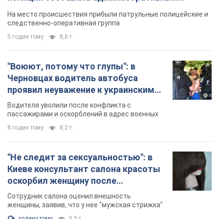
8 годин тому
8,2 т.
"Не следит за сексуальностью": в
Киеве консультант салона красоты
оскорбил женщину после
химиотерапии, разгорелся скандал.
Сотрудник салона оценил внешность
Фото
женщины, заявив, что у нее "мужская стрижка"
годину тому
9,5 т.