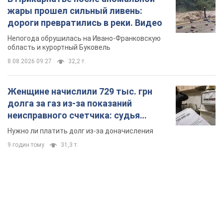
жары прошел сильный ливень:
дороги превратились в реки. Видео
Непогода обрушилась на Ивано-Франковскую
область и курортный Буковель
8.08.2026 09:27
32,2 т.
Женщине начислили 729 тыс. грн
долга за газ из-за показаний
неисправного счетчика: судья
вынес неожиданное решение
Нужно ли платить долг из-за доначисления
9 годин тому
31,3 т.