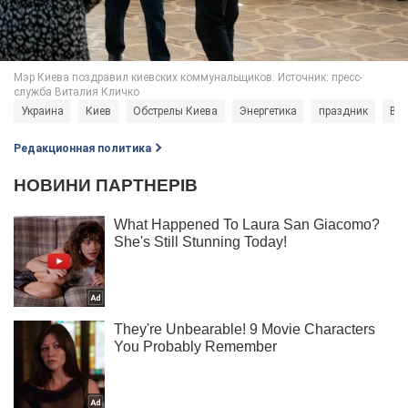
Украина
Киев
Обстрелы Киева
Энергетика
праздник
Вит
Редакционная политика