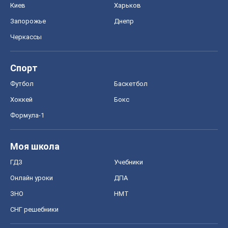
Моя школа
ГДЗ
Учебники
Онлайн уроки
ДПА
ЗНО
НМТ
СНГ решебники
Авто
Тест Драйв
Электромобили
Акции
Сервис
Food Oboz
Рецепты
Напитки
Диеты
Экономика