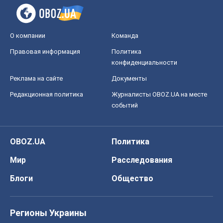
OBOZ.UA
Политика
Мир
Расследования
Блоги
Общество
Регионы Украины
Киев
Харьков
Запорожье
Днепр
Черкассы
Спорт
Футбол
Баскетбол
Хоккей
Бокс
Формула-1