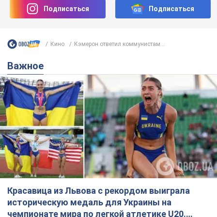
Красавица из Львова с рекордом выиграла
историческую медаль для Украины на
чемпионате мира по легкой атлетике U20.
Видео
Наша соотечественница блестяще выступила в Орегоне
9.08.2026 09:32
67,6 т.
Бритни Спирс призналась в уколах
красоты и показала последствия
неудачной косметологии: ходила
так почти месяц
Заметный эффект от процедуры сохранялся
около четырех недель
9.08.2026 13:19
3,5 т.