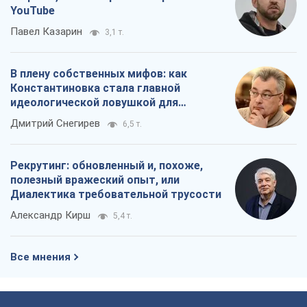
Диалектика требовательной трусости
Александр Кирш
5,4 т.
Все мнения
О компании
Команда
Правовая информация
Политика
конфиденциальности
Реклама на сайте
Документы
Редакционная политика
Журналисты OBOZ.UA на месте
событий