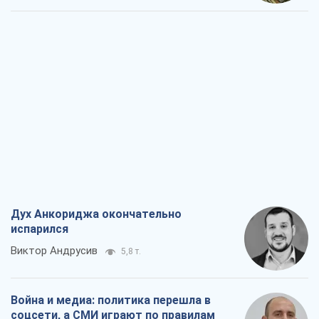
Дух Анкориджа окончательно
испарился
Виктор Андрусив
5,8 т.
Война и медиа: политика перешла в
соцсети, а СМИ играют по правилам
YouTube
Павел Казарин
3,1 т.
В плену собственных мифов: как
Константиновка стала главной
идеологической ловушкой для
российских оккупантов
Дмитрий Снегирев
6,5 т.
Рекрутинг: обновленный и, похоже,
полезный вражеский опыт, или