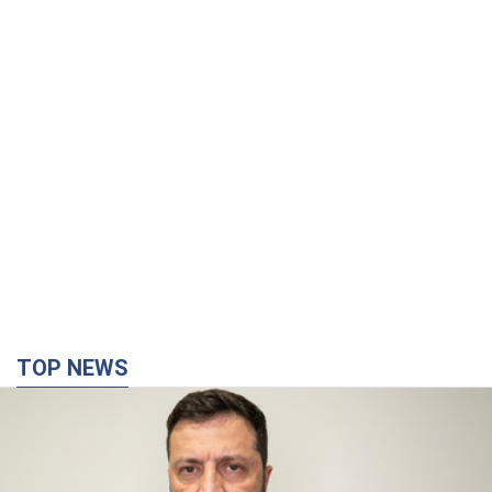
TOP NEWS
"Война будет все более ощутимой в России":
Зеленский о последствиях новых ударов по
Украине, важных отчетах и атаках на объекты
противника. Видео
Более 300 тысяч семей в Одессе и области остались без
электричества
10 годин тому
138,0 т.