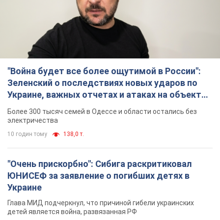
"Очень прискорбно": Сибига раскритиковал
ЮНИСЕФ за заявление о погибших детях в
Украине
Глава МИД подчеркнул, что причиной гибели украинских
детей является война, развязанная РФ
8 годин тому
8,7 т.
"Значительные разрушения": Россия нанесла
массированный удар по добывающим
активам и буровой площадке "Укрнафты"
Против добывающей инфраструктуры противник применил
десятки БПЛА
9 годин тому
7,3 т.